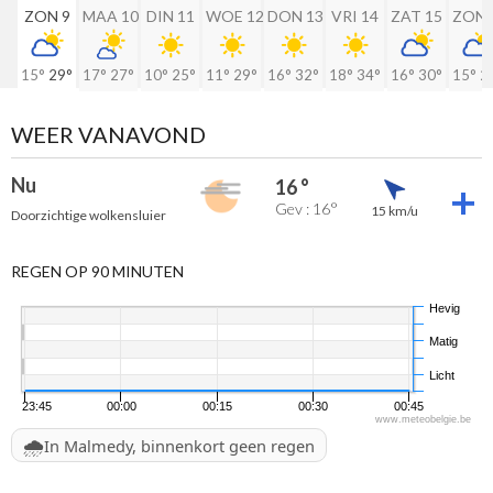
ZON 9
MAA 10
DIN 11
WOE 12
DON 13
VRI 14
ZAT 15
ZON 
15°
29°
17°
27°
10°
25°
11°
29°
16°
32°
18°
34°
16°
30°
15°
2
WEER VANAVOND
Nu
16 °
Gev : 16°
15 km/u
Doorzichtige wolkensluier
REGEN OP 90 MINUTEN
Hevig
Matig
Licht
23:45
00:00
00:15
00:30
00:45
www.meteobelgie.be
🌧️
In Malmedy, binnenkort geen regen