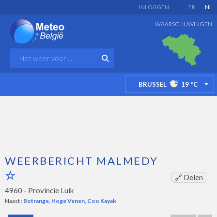
INLOGGEN
FR
NL
WAARSCHUWINGEN
BRUSSEL
19
°C
TO
WEERBERICHT MALMEDY
🔗 Delen
4960 -
Provincie Luik
Naast :
Botrange
,
Hoge Venen
,
Coo Kayak