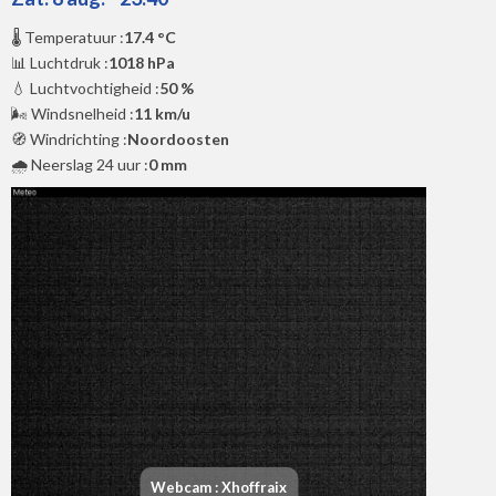
🌡️ Temperatuur :
17.4 °C
📊 Luchtdruk :
1018 hPa
💧 Luchtvochtigheid :
50 %
🌬️ Windsnelheid :
11 km/u
🧭 Windrichting :
Noordoosten
🌧️ Neerslag 24 uur :
0 mm
Webcam : Xhoffraix