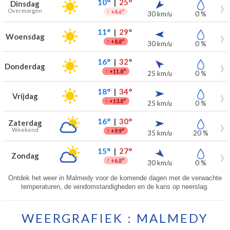
10°
|
25°
Dinsdag
Overmorgen
↑
+4.6°
30 km/u
0 %
11°
|
29°
Woensdag
↑
+8.8°
30 km/u
0 %
16°
|
32°
Donderdag
↑
+11.8°
25 km/u
0 %
18°
|
34°
Vrijdag
↑
+13.8°
25 km/u
0 %
16°
|
30°
Zaterdag
Weekend
↑
+9.9°
35 km/u
20 %
15°
|
27°
Zondag
↑
+6.8°
30 km/u
0 %
Ontdek het weer in Malmedy voor de komende dagen met de verwachte
temperaturen, de windomstandigheden en de kans op neerslag.
WEERGRAFIEK : MALMEDY