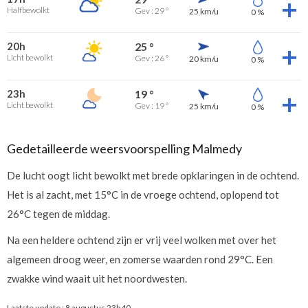
Halfbewolkt
Gev : 29 °
25 km/u
0 %
20h
25 °
Licht bewolkt
Gev : 26 °
20 km/u
0 %
23h
19 °
Licht bewolkt
Gev : 19 °
25 km/u
0 %
Gedetailleerde weersvoorspelling Malmedy
De lucht oogt licht bewolkt met brede opklaringen in de ochtend.
Het is al zacht, met 15°C in de vroege ochtend, oplopend tot
26°C tegen de middag.
Na een heldere ochtend zijn er vrij veel wolken met over het
algemeen droog weer, en zomerse waarden rond 29°C. Een
zwakke wind waait uit het noordwesten.
Laatste update :
8 augustus 23h40