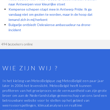
naar Antwerpen voor kleurrijke stoet
Kempense schepen stapt mee in Antwerp Pride: Ik ga
vandaag niet om gezien te worden, maar in de hoop dat
iemand zich in mij herkent
Bulgarije ontbiedt Oekraïense ambassadeur na drone-
incident
494 bezoekers online
WIE ZIJN WIJ ?
In het kielzog van MeteoBelgique zag MeteoBelgië een paar jaar
later in 2006 het levenslicht. MeteoBelgië heeft kunnen
profiteren van het groeiproces en de vermaardheid van zijn grote
broer om aan de Nederlandstalige gemeenschap van ons land een
betrouwbare website voor te stellen op het gebied van
weersvoorspellingen, klimaatanalyses en realtime