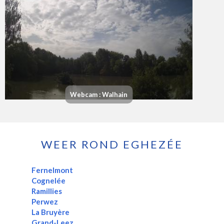
Webcam : Walhain
WEER ROND EGHEZÉE
Fernelmont
Cognelée
Ramillies
Perwez
La Bruyère
Grand-Leez