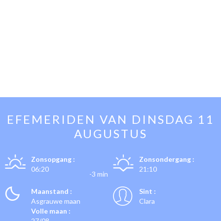
EFEMERIDEN VAN
DINSDAG 11
AUGUSTUS
Zonsopgang :
Zonsondergang :
06:20
21:10
-3 min
Maanstand :
Sint :
Asgrauwe maan
Clara
Volle maan :
27/08