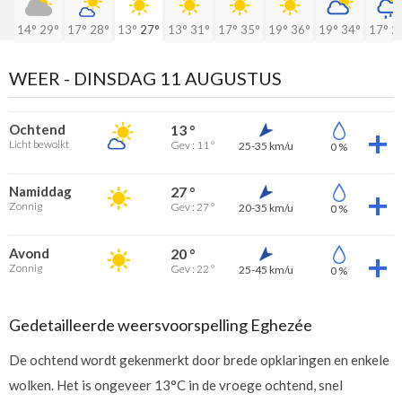
14°
29°
17°
28°
13°
27°
13°
31°
17°
35°
19°
36°
19°
34°
17°
2
WEER -
DINSDAG 11 AUGUSTUS
Ochtend
13 °
Licht bewolkt
Gev : 11 °
25-35 km/u
0 %
Namiddag
27 °
Zonnig
Gev : 27 °
20-35 km/u
0 %
Avond
20 °
Zonnig
Gev : 22 °
25-45 km/u
0 %
Gedetailleerde weersvoorspelling Eghezée
De ochtend wordt gekenmerkt door brede opklaringen en enkele
wolken. Het is ongeveer 13°C in de vroege ochtend, snel