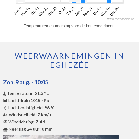
0
0
Zon 9
Woe 12
Zat 15
Din 18
Din 11
Vri 14
Maa 17
Don 20
Maa 10
Don 13
Zon 16
Woe 19
www.meteobelgie.be
Temperaturen en neerslag voor de komende dagen.
WEERWAARNEMINGEN IN
EGHEZÉE
Zon. 9 aug. - 10:05
🌡️ Temperatuur :
21.3 °C
📊 Luchtdruk :
1015 hPa
💧 Luchtvochtigheid :
56 %
🌬️ Windsnelheid :
7 km/u
🧭 Windrichting :
Zuid
🌧️ Neerslag 24 uur :
0 mm