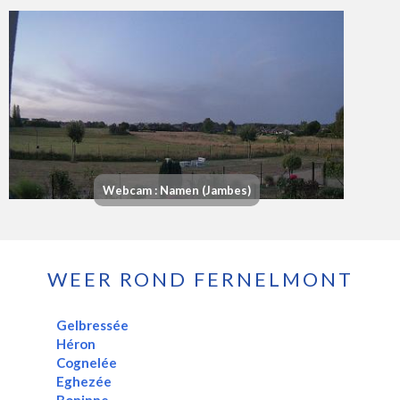
Webcam : Namen (Jambes)
WEER ROND FERNELMONT
Gelbressée
Héron
Cognelée
Eghezée