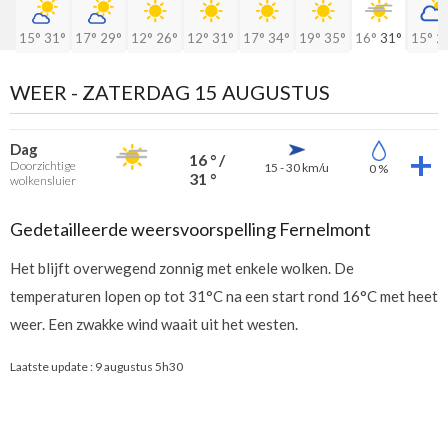
15°
31°
17°
29°
12°
26°
12°
31°
17°
34°
19°
35°
16°
31°
15°
2
WEER -
ZATERDAG 15 AUGUSTUS
Dag
16 ° /
Doorzichtige
15 - 30 km/u
0 %
31 °
wolkensluier
Gedetailleerde weersvoorspelling Fernelmont
Het blijft overwegend zonnig met enkele wolken. De
temperaturen lopen op tot 31°C na een start rond 16°C met heet
weer. Een zwakke wind waait uit het westen.
Laatste update :
9 augustus 5h30