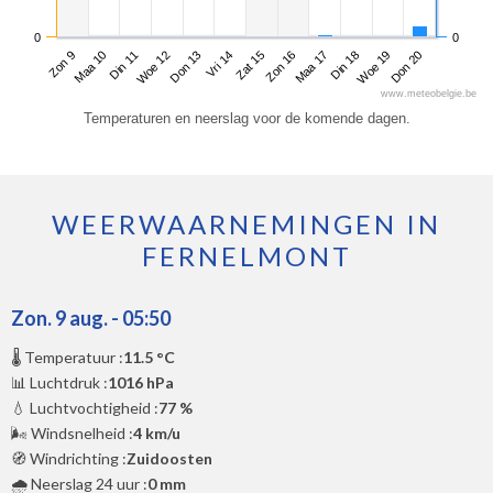
0
0
Zon 9
Woe 12
Zat 15
Din 18
Din 11
Vri 14
Maa 17
Don 20
Maa 10
Don 13
Zon 16
Woe 19
www.meteobelgie.be
Temperaturen en neerslag voor de komende dagen.
WEERWAARNEMINGEN IN
FERNELMONT
Zon. 9 aug. - 05:50
🌡️ Temperatuur :
11.5 °C
📊 Luchtdruk :
1016 hPa
💧 Luchtvochtigheid :
77 %
🌬️ Windsnelheid :
4 km/u
🧭 Windrichting :
Zuidoosten
🌧️ Neerslag 24 uur :
0 mm