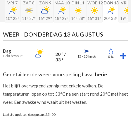
VRI 7
ZAT 8
ZON 9
MAA 10
DIN 11
WOE 12
DON 13
VRI 
10°
22°
11°
27°
15°
29°
18°
29°
14°
28°
15°
31°
20°
33°
19°
3
WEER -
DONDERDAG 13 AUGUSTUS
Dag
20 ° /
Licht bewolkt
15 - 25 km/u
0 %
33 °
Gedetailleerde weersvoorspelling Lavacherie
Het blijft overwegend zonnig met enkele wolken. De
temperaturen lopen op tot 33°C na een start rond 20°C met heet
weer. Een zwakke wind waait uit het westen.
Laatste update :
6 augustus 22h00