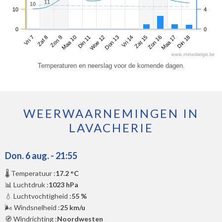
11
11
10
10
10
4
0
0
Vri 7
Maa 10
Don 13
Zon 16
Zon 9
Woe 12
Zat 15
Din 18
Zat 8
Din 11
Vri 14
Maa 17
www.meteobelgie.be
Temperaturen en neerslag voor de komende dagen.
WEERWAARNEMINGEN IN
LAVACHERIE
Don. 6 aug. - 21:55
🌡️ Temperatuur :
17.2 °C
📊 Luchtdruk :
1023 hPa
💧 Luchtvochtigheid :
55 %
🌬️ Windsnelheid :
25 km/u
🧭 Windrichting :
Noordwesten