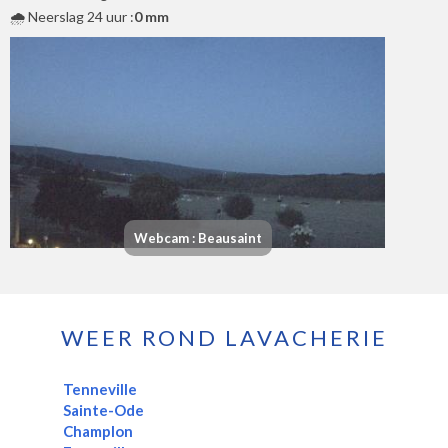
🌧️ Neerslag 24 uur :
0 mm
Webcam : Beausaint
WEER ROND LAVACHERIE
Tenneville
Sainte-Ode
Champlon