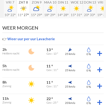
VRI 7
ZAT 8
ZON 9
MAA 10
DIN 11
WOE 12
DON 13
VRI 
10°
22°
11°
27°
15°
29°
18°
29°
14°
28°
15°
31°
20°
33°
19°
3
WEER MORGEN
👉
Weer uur per uur Lavacherie
2h
13 °
Heldere nacht
Gev : 13 °
25 km/u
0 %
5h
11 °
Heldere nacht
Gev : 11 °
25 km/u
0 %
8h
11 °
Zonnig
Gev : 11 °
25 km/u
0 %
11h
22 °
Zonnig
Gev : 25 °
20 km/u
0 %