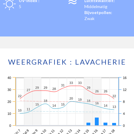
UV-index :
Luchtkwaliteit:
5
Middelmatig
Bijvoetpollen:
Zwak
WEERGRAFIEK : LAVACHERIE
40
16
33
33
33
33
31
31
29
29
29
29
29
29
28
28
30
12
27
27
26
26
26
26
22
22
22
22
20
20
19
19
18
18
18
18
20
8
16
16
15
15
15
15
14
14
14
14
13
13
11
11
10
10
10
4
0
0
Vri 7
Maa 10
Don 13
Zon 16
Zon 9
Woe 12
Zat 15
Din 18
Zat 8
Din 11
Vri 14
Maa 17