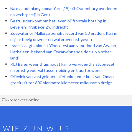
Na maandenlang coma: Yaro (19) uit Oudenburg overleden
na vechtpartij in Gent
Bestuurder komt om het leven bij frontale botsing in
Beveren-Kruibeke-Zwijndrecht
Zeewater bij Mallorca bereikt record van 33 graden: Kan in
najaar hevig onweer en wateroverlast geven
Israël klaagt kolonist Yinon Levi aan voor dood van Awdah
Hathaleen, bekend van Oscarwinnende docu 'No other
land'
KLJ Balen weer thuis nadat kamp vervroegd is stopgezet
na ernstig voorval tussen leiding en buurtbewoner
Olievlek van vastgelopen olietanker voor kust van Oman
groeit uit tot 600 vierkante kilometer, milieuramp dreigt
706 bezoekers online
WIE ZIJN WIJ ?