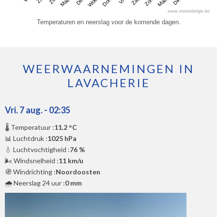
www.meteobelgie.be
Temperaturen en neerslag voor de komende dagen.
WEERWAARNEMINGEN IN
LAVACHERIE
Vri. 7 aug. - 02:35
🌡️ Temperatuur :
11.2 °C
📊 Luchtdruk :
1025 hPa
💧 Luchtvochtigheid :
76 %
🌬️ Windsnelheid :
11 km/u
🧭 Windrichting :
Noordoosten
🌧️ Neerslag 24 uur :
0 mm