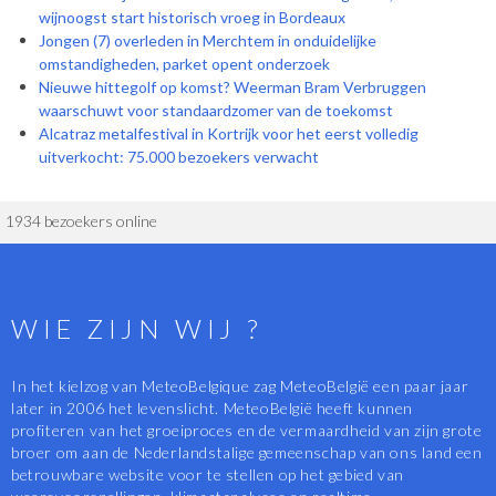
wijnoogst start historisch vroeg in Bordeaux
Jongen (7) overleden in Merchtem in onduidelijke
omstandigheden, parket opent onderzoek
Nieuwe hittegolf op komst? Weerman Bram Verbruggen
waarschuwt voor standaardzomer van de toekomst
Alcatraz metalfestival in Kortrijk voor het eerst volledig
uitverkocht: 75.000 bezoekers verwacht
1934 bezoekers online
WIE ZIJN WIJ ?
In het kielzog van MeteoBelgique zag MeteoBelgië een paar jaar
later in 2006 het levenslicht. MeteoBelgië heeft kunnen
profiteren van het groeiproces en de vermaardheid van zijn grote
broer om aan de Nederlandstalige gemeenschap van ons land een
betrouwbare website voor te stellen op het gebied van