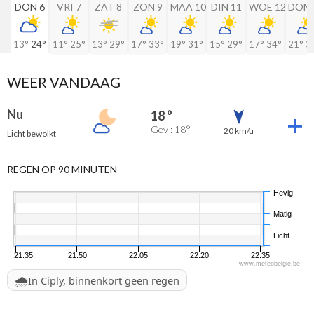
DON 6
VRI 7
ZAT 8
ZON 9
MAA 10
DIN 11
WOE 12
DON 
13°
24°
11°
25°
13°
29°
17°
33°
19°
31°
15°
29°
17°
34°
21°
3
WEER VANDAAG
Nu
18 °
Gev : 18°
20 km/u
Licht bewolkt
REGEN OP 90 MINUTEN
Hevig
Matig
Licht
21:35
21:50
22:05
22:20
22:35
www.meteobelgie.be
🌧️
In Ciply, binnenkort geen regen