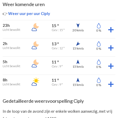
Weer komende uren
👉
Weer uur per uur Ciply
23h
15 °
Licht bewolkt
Gev : 15 °
20 km/u
0 %
2h
13 °
Licht bewolkt
Gev : 12 °
15 km/u
0 %
5h
11 °
Licht bewolkt
Gev : 9 °
15 km/u
0 %
8h
11 °
Licht bewolkt
Gev : 9 °
15 km/u
0 %
Gedetailleerde weersvoorspelling Ciply
In de loop van de avond zijn er enkele wolken aanwezig, met vrij