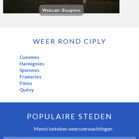
Webcam : Bougnies
WEER ROND CIPLY
Cuesmes
Harmignies
Spiennes
Frameries
Flénu
Quévy
POPULAIRE STEDEN
Meest bekeken weersverwachtingen