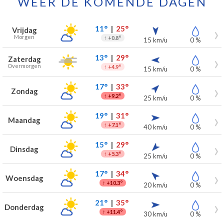
WEER DE KOMENDE DAGEN
Weersverwachting voor Ciply voor de komende 7 dagen
Dag
Weer
Temperaturen
Wind
Neerslag
11°
|
25°
Vrijdag
Morgen
↑
+0.8°
15 km/u
0 %
13°
|
29°
Zaterdag
Overmorgen
↑
+4.9°
15 km/u
0 %
17°
|
33°
Zondag
↑
+9.2°
25 km/u
0 %
19°
|
31°
Maandag
↑
+7.1°
40 km/u
0 %
15°
|
29°
Dinsdag
↑
+5.3°
25 km/u
0 %
17°
|
34°
Woensdag
↑
+10.3°
20 km/u
0 %
21°
|
35°
Donderdag
↑
+11.4°
30 km/u
0 %