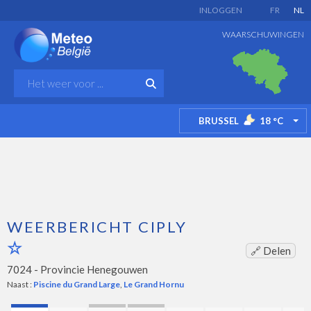
INLOGGEN
FR
NL
WAARSCHUWINGEN
BRUSSEL
18
°C
TO
WEERBERICHT CIPLY
🔗 Delen
7024 -
Provincie Henegouwen
Naast :
Piscine du Grand Large
,
Le Grand Hornu