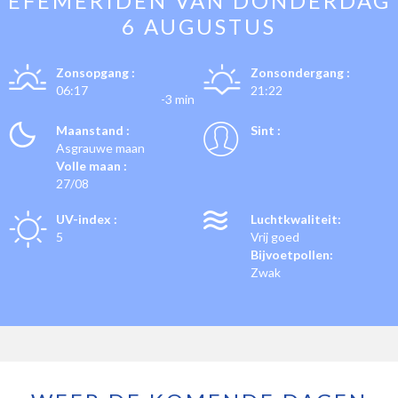
EFEMERIDEN VAN
DONDERDAG
6 AUGUSTUS
Zonsopgang :
Zonsondergang :
06:17
21:22
-3 min
Maanstand :
Sint :
Asgrauwe maan
Volle maan :
27/08
UV-index :
Luchtkwaliteit:
5
Vrij goed
Bijvoetpollen:
Zwak