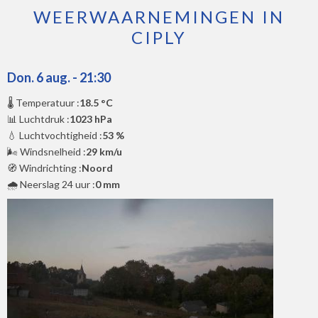
WEERWAARNEMINGEN IN
CIPLY
Don. 6 aug. - 21:30
🌡️ Temperatuur :
18.5 °C
📊 Luchtdruk :
1023 hPa
💧 Luchtvochtigheid :
53 %
🌬️ Windsnelheid :
29 km/u
🧭 Windrichting :
Noord
🌧️ Neerslag 24 uur :
0 mm