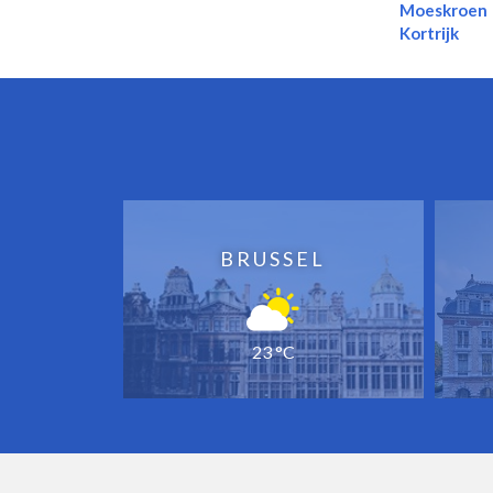
Moeskroen
Kortrijk
BRUSSEL
23 °C