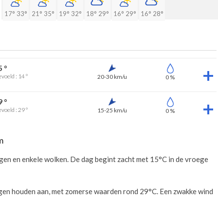
17°
33°
21°
35°
19°
32°
18°
29°
16°
29°
16°
28°
5 °
voeld : 14 °
20-30 km/u
0 %
9 °
voeld : 29 °
15-25 km/u
0 %
m
en en enkele wolken. De dag begint zacht met 15°C in de vroege
ingen houden aan, met zomerse waarden rond 29°C. Een zwakke wind