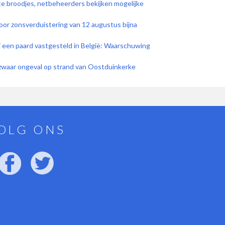
ete broodjes, netbeheerders bekijken mogelijke
 voor zonsverduistering van 12 augustus bijna
ij een paard vastgesteld in België: Waarschuwing
a zwaar ongeval op strand van Oostduinkerke
OLG ONS