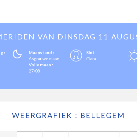
MERIDEN VAN
DINSDAG 11 AUGU
g :
Maanstand :
Sint :
Asgrauwe maan
Clara
Volle maan :
27/08
WEERGRAFIEK : BELLEGEM