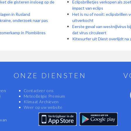
et die gisteren insloeg op de
Eclipsbrilletjes verkopen als zo
impact van eclips
slagen in Rusland
Het is nu of nooit: eclipsbrillen
kraïne, onderzoek naar pas
uitverkocht
Eerste geval van westnijlvirus b
: zomerkamp in Plombières
dat virus circuleert
Kitesurfer uit Diest overlijdt n
ONZE DIENSTEN
V
een
Contacteer ons
MeteoBelgie Premium
ë
Klimaat Archieven
Weer op uw website
 van