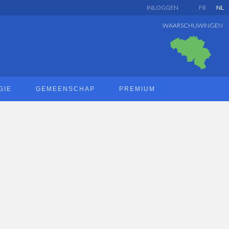
INLOGGEN
FR
NL
WAARSCHUWINGEN
GIE
GEMEENSCHAP
PREMIUM