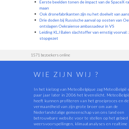
Eerste beelden tonen de impact van de SpaceX-rak
maan
Ook dronefabrikanten zijn nu het doelwit van aan
Drie doden bij Russische aanval op oosten van Oe
ontslagen Oekraïense ambassadeur in VS
Leiding KLJ Balen slachtoffer van ernstig voorval
stopgezet
1571 bezoekers online
WIE ZIJN WIJ ?
In het kielzog van MeteoBelgique zag MeteoBelgië 
paar jaar later in 2006 het levenslicht. MeteoBelgi
heeft kunnen profiteren van het groeiproces en de
vermaardheid van zijn grote broer om aan de
Nederlandstalige gemeenschap van ons land een
betrouwbare website voor te stellen op het gebied
weersvoorspellingen, klimaatanalyses en realtime