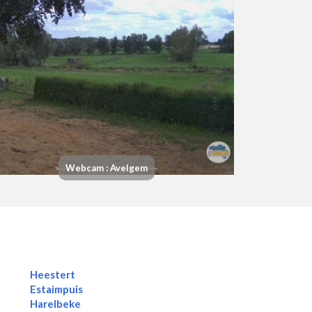
Webcam : Avelgem
Heestert
Estaimpuis
Harelbeke