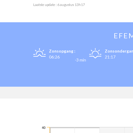
Laatste update :
6 augustus 13h17
EFE
Zonsopgang :
Zonsondergan
06:26
21:17
-3 min
40