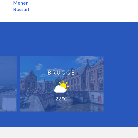
Menen
Bossuit
BRUGGE
22 °C