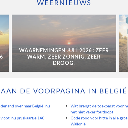
WEERNIEUWS
WAARNEMINGEN JULI 2026 : ZEER
6
WARM, ZEER ZONNIG, ZEER
DROOG.
AAN DE VOORPAGINA IN BELGIË
derland over naar België: nu
Wat brengt de toekomst voor het
het niet vaker foutloopt
vloot' nu prijskaartje 140
Code rood voor hitte in alle grot
Wallonië