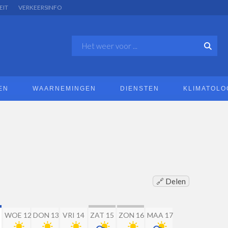
EIT
VERKEERSINFO
EN
WAARNEMINGEN
DIENSTEN
KLIMATOLO
🔗 Delen
WOE 12
DON 13
VRI 14
ZAT 15
ZON 16
MAA 17