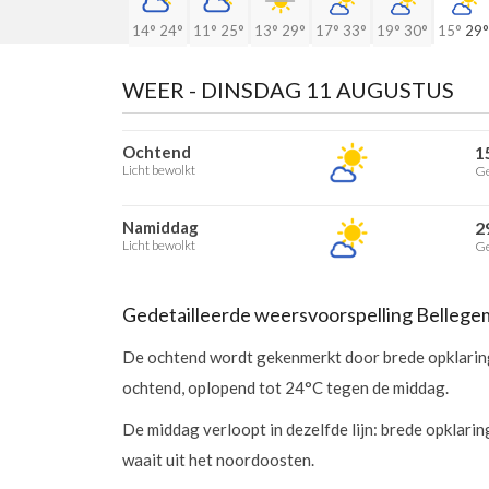
14°
24°
11°
25°
13°
29°
17°
33°
19°
30°
15°
29°
WEER -
DINSDAG 11 AUGUSTUS
Ochtend
1
Licht bewolkt
Ge
Namiddag
2
Licht bewolkt
Ge
Gedetailleerde weersvoorspelling Bellege
De ochtend wordt gekenmerkt door brede opklaring
ochtend, oplopend tot 24°C tegen de middag.
De middag verloopt in dezelfde lijn: brede opklar
waait uit het noordoosten.