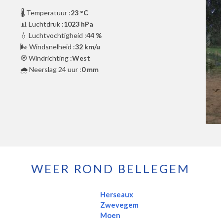
🌡️ Temperatuur :
23 °C
📊 Luchtdruk :
1023 hPa
💧 Luchtvochtigheid :
44 %
🌬️ Windsnelheid :
32 km/u
🧭 Windrichting :
West
🌧️ Neerslag 24 uur :
0 mm
WEER ROND BELLEGEM
Herseaux
Zwevegem
Moen