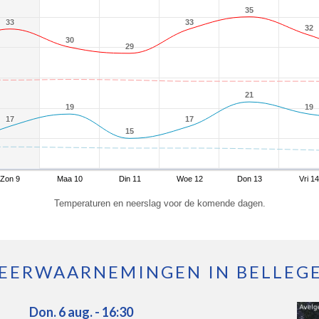
35
35
33
33
33
33
32
32
30
30
29
29
21
21
19
19
19
19
17
17
17
17
15
15
Zon 9
Maa 10
Din 11
Woe 12
Don 13
Vri 14
Temperaturen en neerslag voor de komende dagen.
EERWAARNEMINGEN IN BELLEG
Don. 6 aug. - 16:30