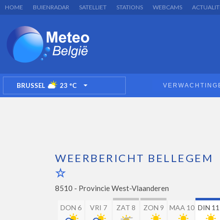
HOME
BUIENRADAR
SATELLIET
STATIONS
WEBCAMS
ACTUALIT
BRUSSEL
23
°C
VERWACHTING
TOGGLE DROPDOWN
WEERBERICHT BELLEGEM
8510 -
Provincie West-Vlaanderen
DON 6
VRI 7
ZAT 8
ZON 9
MAA 10
DIN 11