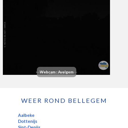
Webcam : Avelgem
WEER ROND BELLEGEM
Aalbeke
Dottenijs
Sint-Denijs