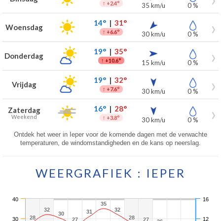
↑
+2.4°
35 km/u
0 %
14°
|
31°
Woensdag
↑
+6.6°
30 km/u
0 %
19°
|
35°
Donderdag
↑
+10.6°
15 km/u
0 %
19°
|
32°
Vrijdag
↑
+7.6°
30 km/u
0 %
16°
|
28°
Zaterdag
Weekend
↑
+3.8°
30 km/u
0 %
Ontdek het weer in Ieper voor de komende dagen met de verwachte
temperaturen, de windomstandigheden en de kans op neerslag.
WEERGRAFIEK : IEPER
40
16
35
35
32
32
32
32
31
31
30
30
28
28
28
28
30
12
27
27
27
27