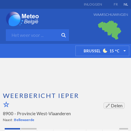
INLOGGEN
FR
NL
WAARSCHUWINGEN
BRUSSEL
15
°C
TO
WEERBERICHT IEPER
🔗 Delen
8900 -
Provincie West-Vlaanderen
Naast :
Bellewaerde