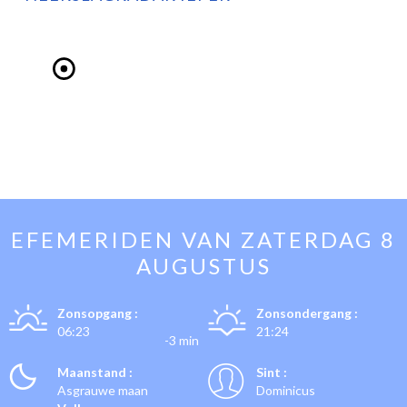
EFEMERIDEN VAN
ZATERDAG 8
AUGUSTUS
Zonsopgang :
Zonsondergang :
06:23
21:24
-3 min
Maanstand :
Sint :
Asgrauwe maan
Dominicus