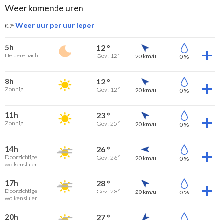
Weer komende uren
👉
Weer uur per uur Ieper
5h
12 °
Heldere nacht
Gev : 12 °
20 km/u
0 %
8h
12 °
Zonnig
Gev : 12 °
20 km/u
0 %
11h
23 °
Zonnig
Gev : 25 °
20 km/u
0 %
14h
26 °
Doorzichtige
Gev : 26 °
20 km/u
0 %
wolkensluier
17h
28 °
Doorzichtige
Gev : 28 °
20 km/u
0 %
wolkensluier
20h
27 °