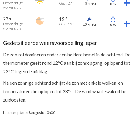
Doorzichtige
Gev : 27 °
15 km/u
0 %
wolkensluier
23h
19 °
Doorzichtige
Gev : 19 °
15 km/u
0 %
wolkensluier
Gedetailleerde weersvoorspelling Ieper
De zon zal domineren onder een heldere hemel in de ochtend. De
thermometer geeft rond 12°C aan bij zonsopgang, oplopend tot
23°C tegen de middag.
Na een zonnige ochtend schijnt de zon met enkele wolken, en
temperaturen die oplopen tot 28°C. De wind waait zwak uit het
zuidoosten.
Laatste update :
8 augustus 0h30