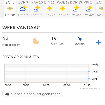
ZAT 8
ZON 9
MAA 10
DIN 11
WOE 12
DON 13
VRI 14
ZAT 
12°
28°
16°
32°
18°
30°
13°
27°
14°
31°
19°
35°
19°
32°
16°
2
WEER VANDAAG
Nu
16 °
Gev : 16°
20 km/u
Heldere nacht
REGEN OP 90 MINUTEN
Hevig
Matig
Licht
00:35
00:50
01:05
01:20
01:35
www.meteobelgie.be
🌧️
In Ieper, binnenkort geen regen