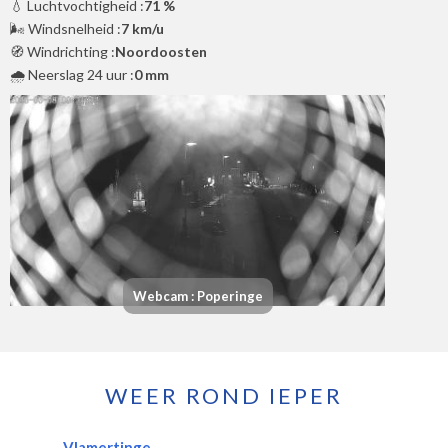
💧 Luchtvochtigheid :
71 %
🌬️ Windsnelheid :
7 km/u
🧭 Windrichting :
Noordoosten
🌧️ Neerslag 24 uur :
0 mm
Webcam : Poperinge
WEER ROND IEPER
Vlamertinge