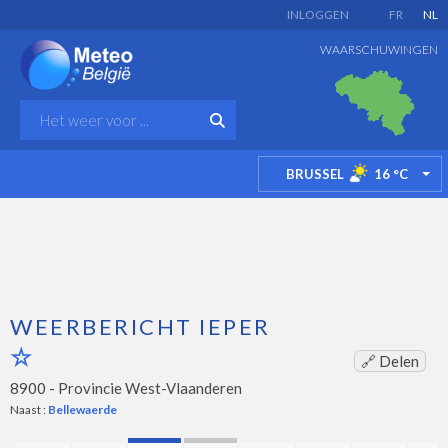
INLOGGEN
FR
NL
WAARSCHUWINGEN
BRUSSEL
16
°C
TO
WEERBERICHT IEPER
🔗 Delen
8900 -
Provincie West-Vlaanderen
Naast :
Bellewaerde