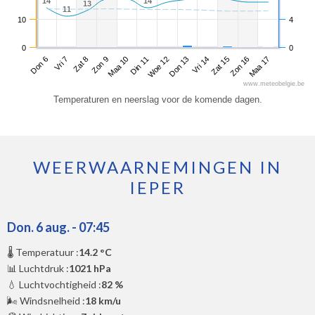
14
14
14
14
13
13
11
11
10
4
0
0
Don 6
Zon 9
Woe 12
Zat 15
Zat 8
Din 11
Vri 14
Maa 17
Vri 7
Maa 10
Don 13
Zon 16
www.meteobelgie.be
Temperaturen en neerslag voor de komende dagen.
WEERWAARNEMINGEN IN
IEPER
Don. 6 aug. - 07:45
🌡️ Temperatuur :
14.2 °C
📊 Luchtdruk :
1021 hPa
💧 Luchtvochtigheid :
82 %
🌬️ Windsnelheid :
18 km/u