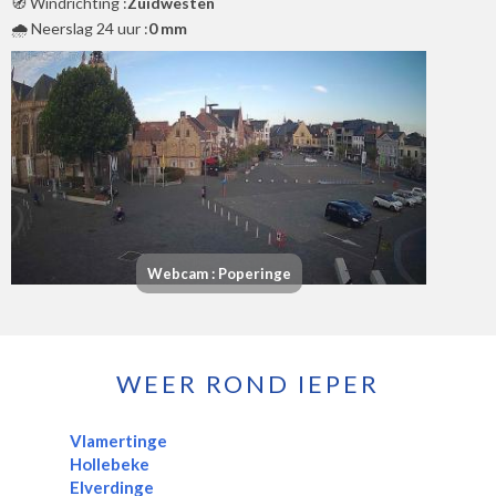
🧭 Windrichting :
Zuidwesten
🌧️ Neerslag 24 uur :
0 mm
Webcam : Poperinge
WEER ROND IEPER
Vlamertinge
Hollebeke
Elverdinge