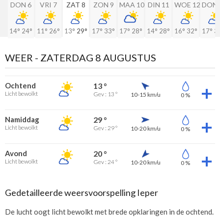
DON 6
VRI 7
ZAT 8
ZON 9
MAA 10
DIN 11
WOE 12
DON 
14°
24°
11°
26°
13°
29°
17°
33°
17°
28°
14°
28°
16°
32°
17°
3
WEER -
ZATERDAG 8 AUGUSTUS
Ochtend
13 °
Licht bewolkt
Gev : 13 °
10-15 km/u
0 %
Namiddag
29 °
Licht bewolkt
Gev : 29 °
10-20 km/u
0 %
Avond
20 °
Licht bewolkt
Gev : 24 °
10-20 km/u
0 %
Gedetailleerde weersvoorspelling Ieper
De lucht oogt licht bewolkt met brede opklaringen in de ochtend.