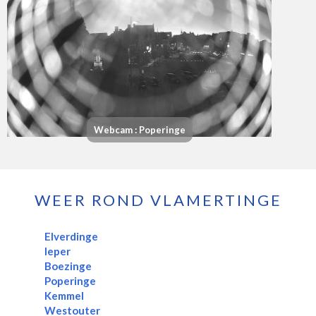
Webcam : Poperinge
WEER ROND VLAMERTINGE
Elverdinge
Ieper
Boezinge
Poperinge
Kemmel
Westouter