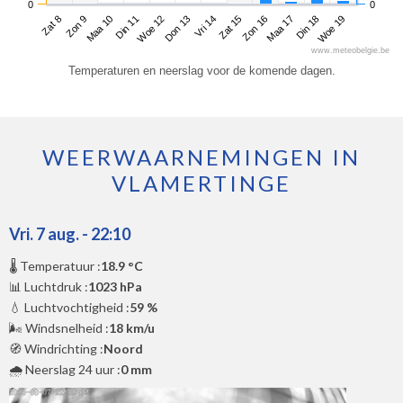
0
0
Zat 8
Din 11
Vri 14
Maa 17
Maa 10
Don 13
Zon 16
Woe 19
Zon 9
Woe 12
Zat 15
Din 18
www.meteobelgie.be
Temperaturen en neerslag voor de komende dagen.
WEERWAARNEMINGEN IN
VLAMERTINGE
Vri. 7 aug. - 22:10
🌡️ Temperatuur :
18.9 °C
📊 Luchtdruk :
1023 hPa
💧 Luchtvochtigheid :
59 %
🌬️ Windsnelheid :
18 km/u
🧭 Windrichting :
Noord
🌧️ Neerslag 24 uur :
0 mm