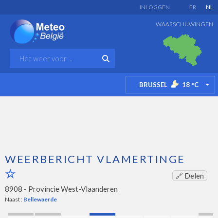
INLOGGEN
FR
NL
WAARSCHUWINGEN
BRUSSEL
18
°C
TO
WEERBERICHT VLAMERTINGE
🔗 Delen
8908 -
Provincie West-Vlaanderen
Naast :
Bellewaerde