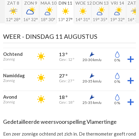
ZAT 8
ZON 9
MAA 10
DIN 11
WOE 12
DON 13
VRI 14
ZAT 
12°
28°
16°
32°
18°
30°
13°
27°
14°
31°
19°
35°
19°
32°
16°
2
WEER -
DINSDAG 11 AUGUSTUS
Ochtend
13 °
Zonnig
Gev : 12 °
20-30 km/u
0 %
Namiddag
27 °
Zonnig
Gev : 27 °
20-35 km/u
0 %
Avond
18 °
Zonnig
Gev : 18 °
25-35 km/u
0 %
Gedetailleerde weersvoorspelling Vlamertinge
Een zeer zonnige ochtend zet zich in. De thermometer geeft rond