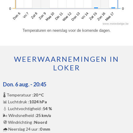
0
0
Don 6
Zon 9
Woe 12
Zat 15
Zat 8
Din 11
Vri 14
Maa 17
Vri 7
Maa 10
Don 13
Zon 16
www.meteobelgie.be
Temperaturen en neerslag voor de komende dagen.
WEERWAARNEMINGEN IN
LOKER
Don. 6 aug. - 20:45
🌡️ Temperatuur :
20 °C
📊 Luchtdruk :
1024 hPa
💧 Luchtvochtigheid :
54 %
🌬️ Windsnelheid :
25 km/u
🧭 Windrichting :
Noord
🌧️ Neerslag 24 uur :
0 mm