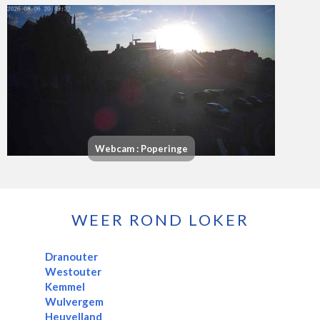
Webcam : Poperinge
WEER ROND LOKER
Dranouter
Westouter
Kemmel
Wulvergem
Heuvelland