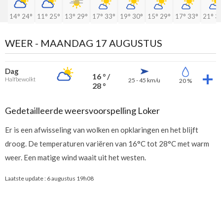
14°
24°
11°
25°
13°
29°
17°
33°
19°
30°
15°
29°
17°
33°
21°
3
WEER -
MAANDAG 17 AUGUSTUS
Dag
16 ° /
Halfbewolkt
25 - 45 km/u
20 %
28 °
Gedetailleerde weersvoorspelling Loker
Er is een afwisseling van wolken en opklaringen en het blijft
droog. De temperaturen variëren van 16°C tot 28°C met warm
weer. Een matige wind waait uit het westen.
Laatste update :
6 augustus 19h08