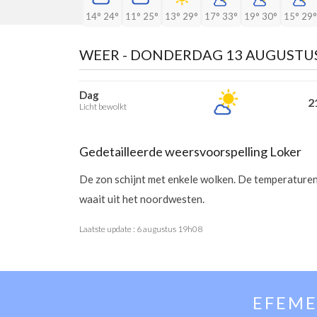
14°
24°
11°
25°
13°
29°
17°
33°
19°
30°
15°
29°
WEER -
DONDERDAG 13 AUGUSTU
Dag
21
Licht bewolkt
Gedetailleerde weersvoorspelling Loker
De zon schijnt met enkele wolken. De temperaturen
waait uit het noordwesten.
Laatste update :
6 augustus 19h08
EFEME