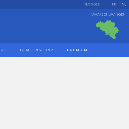
INLOGGEN
FR
NL
WAARSCHUWINGEN
GIE
GEMEENSCHAP
PREMIUM