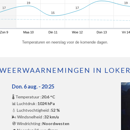
19
19
19
19
17
17
17
17
15
15
Zon 9
Maa 10
Din 11
Woe 12
Don 13
Vri 14
Temperaturen en neerslag voor de komende dagen.
WEERWAARNEMINGEN IN LOKE
Don. 6 aug. - 20:25
🌡️ Temperatuur :
20.6 °C
📊 Luchtdruk :
1024 hPa
💧 Luchtvochtigheid :
52 %
🌬️ Windsnelheid :
32 km/u
🧭 Windrichting :
Noordwesten