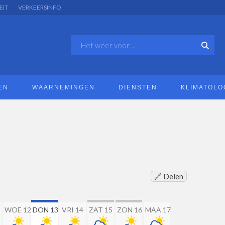
EIT
VERKEERSINFO
EN
WAARNEMINGEN
DIENSTEN
KLIMATOLO
🔗 Delen
WOE 12
DON 13
VRI 14
ZAT 15
ZON 16
MAA 17