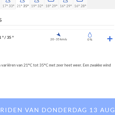
17°
33°
21°
35°
19°
32°
18°
29°
16°
29°
16°
28°
S
 ° / 35 °
20 - 35 km/u
0 %
 variëren van 21°C tot 35°C met zeer heet weer. Een zwakke wind
RIDEN VAN
DONDERDAG 13 AU