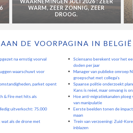
WAARNEMINGEN JULI 2026 : ZEER
6
WARM, ZEER ZONNIG, ZEER
DROOG.
AAN DE VOORPAGINA IN BELGIË
pgezet na ernstig voorval
Sciensano berekent voor het eer
doden per jaar
ruggen waarschuwt voor
Manager van publieke omroep NP
groepschat met collega's
e omstandigheden, parket opent
Spaanse politie onderzoekt pla
Kans is reëel, maar omvang is o
 & Fire met hits als
Hoe anti-migratiekanalen ploeg 
van manipulatie
olledig uitverkocht: 75.000
Eerste beelden tonen de impact 
maan
: wat als de drone met
Trein van verzoening: Zuid-Kor
inblazen