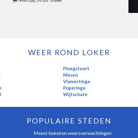
🌧️ Neerslag 24 uur :
0 mm
WEER ROND LOKER
Ploegsteert
r
Mesen
Vlamertinge
m
Poperinge
d
Wijtschate
POPULAIRE STEDEN
Meest bekeken weersverwachtingen