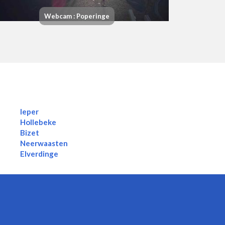
Webcam : Poperinge
Ieper
Hollebeke
Bizet
Neerwaasten
Elverdinge