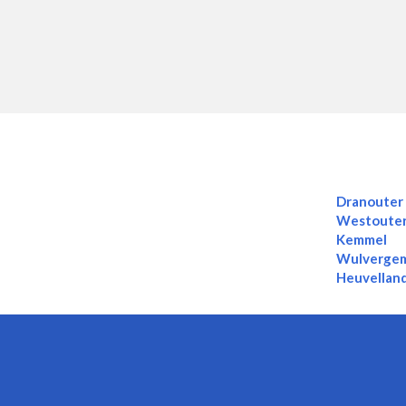
Dranouter
Westoute
Kemmel
Wulverge
Heuvellan