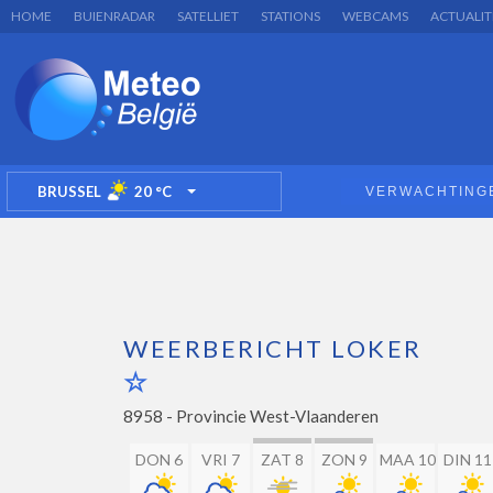
HOME
BUIENRADAR
SATELLIET
STATIONS
WEBCAMS
ACTUALIT
BRUSSEL
20
°C
VERWACHTING
TOGGLE DROPDOWN
WEERBERICHT LOKER
8958 -
Provincie West-Vlaanderen
DON 6
VRI 7
ZAT 8
ZON 9
MAA 10
DIN 11