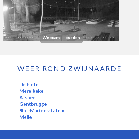
Webcam : Heusden
WEER ROND ZWIJNAARDE
De Pinte
Merelbeke
Afsnee
Gentbrugge
Sint-Martens-Latem
Melle