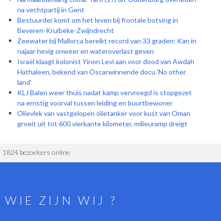
na vechtpartij in Gent
Bestuurder komt om het leven bij frontale botsing in
Beveren-Kruibeke-Zwijndrecht
Zeewater bij Mallorca bereikt record van 33 graden: Kan in
najaar hevig onweer en wateroverlast geven
Israël klaagt kolonist Yinon Levi aan voor dood van Awdah
Hathaleen, bekend van Oscarwinnende docu 'No other
land'
KLJ Balen weer thuis nadat kamp vervroegd is stopgezet
na ernstig voorval tussen leiding en buurtbewoner
Olievlek van vastgelopen olietanker voor kust van Oman
groeit uit tot 600 vierkante kilometer, milieuramp dreigt
1824 bezoekers online
WIE ZIJN WIJ ?