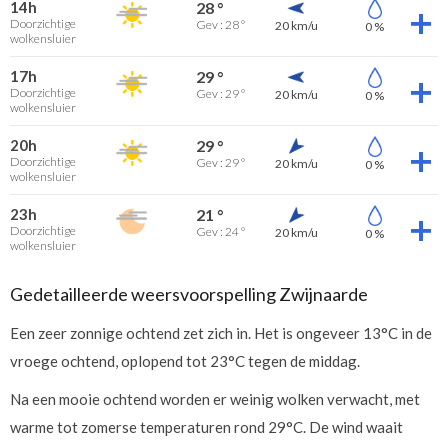
14h
28 °
Doorzichtige
Gev : 28 °
20 km/u
0 %
wolkensluier
17h
29 °
Doorzichtige
Gev : 29 °
20 km/u
0 %
wolkensluier
20h
29 °
Doorzichtige
Gev : 29 °
20 km/u
0 %
wolkensluier
23h
21 °
Doorzichtige
Gev : 24 °
20 km/u
0 %
wolkensluier
Gedetailleerde weersvoorspelling Zwijnaarde
Een zeer zonnige ochtend zet zich in. Het is ongeveer 13°C in de
vroege ochtend, oplopend tot 23°C tegen de middag.
Na een mooie ochtend worden er weinig wolken verwacht, met
warme tot zomerse temperaturen rond 29°C. De wind waait