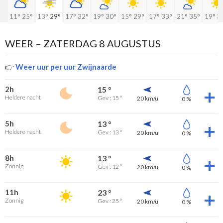
11°
25°
13°
29°
17°
32°
19°
30°
15°
29°
17°
33°
21°
35°
19°
3
WEER –
ZATERDAG 8 AUGUSTUS
👉
Weer uur per uur Zwijnaarde
2h
15 °
Heldere nacht
Gev : 15 °
20 km/u
0 %
5h
13 °
Heldere nacht
Gev : 13 °
20 km/u
0 %
8h
13 °
Zonnig
Gev : 12 °
20 km/u
0 %
11h
23 °
Zonnig
Gev : 25 °
20 km/u
0 %