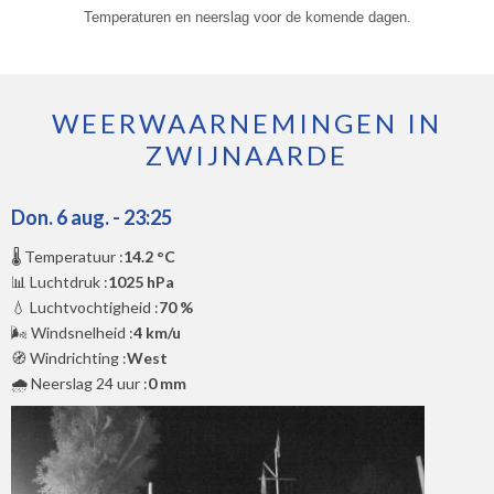
Temperaturen en neerslag voor de komende dagen.
WEERWAARNEMINGEN IN
ZWIJNAARDE
Don. 6 aug. - 23:25
🌡️ Temperatuur :
14.2 °C
📊 Luchtdruk :
1025 hPa
💧 Luchtvochtigheid :
70 %
🌬️ Windsnelheid :
4 km/u
🧭 Windrichting :
West
🌧️ Neerslag 24 uur :
0 mm