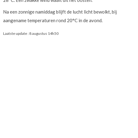
28°C. Een zwakke wind waait uit het oosten.
Na een zonnige namiddag blijft de lucht licht bewolkt, bij
aangename temperaturen rond 20°C in de avond.
Laatste update :
8 augustus 14h50