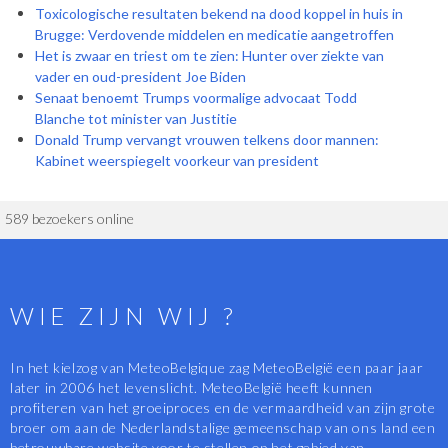
Toxicologische resultaten bekend na dood koppel in huis in
Brugge: Verdovende middelen en medicatie aangetroffen
Het is zwaar en triest om te zien: Hunter over ziekte van
vader en oud-president Joe Biden
Senaat benoemt Trumps voormalige advocaat Todd
Blanche tot minister van Justitie
Donald Trump vervangt vrouwen telkens door mannen:
Kabinet weerspiegelt voorkeur van president
589 bezoekers online
WIE ZIJN WIJ ?
In het kielzog van MeteoBelgique zag MeteoBelgië een paar jaar
later in 2006 het levenslicht. MeteoBelgië heeft kunnen
profiteren van het groeiproces en de vermaardheid van zijn grote
broer om aan de Nederlandstalige gemeenschap van ons land een
betrouwbare website voor te stellen op het gebied van