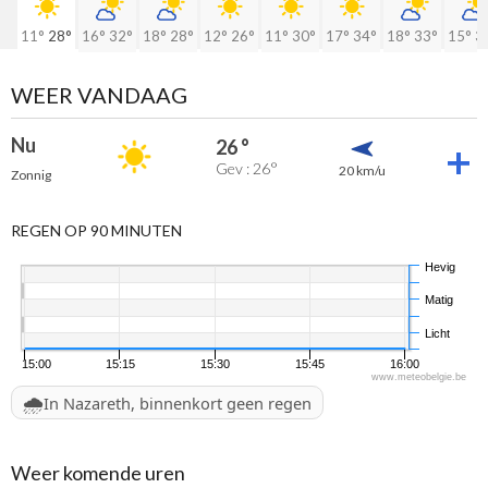
11°
28°
16°
32°
18°
28°
12°
26°
11°
30°
17°
34°
18°
33°
15°
3
WEER VANDAAG
Nu
26 °
Gev : 26°
20 km/u
Zonnig
REGEN OP 90 MINUTEN
Hevig
Matig
Licht
15:00
15:15
15:30
15:45
16:00
www.meteobelgie.be
🌧️
In Nazareth, binnenkort geen regen
Weer komende uren