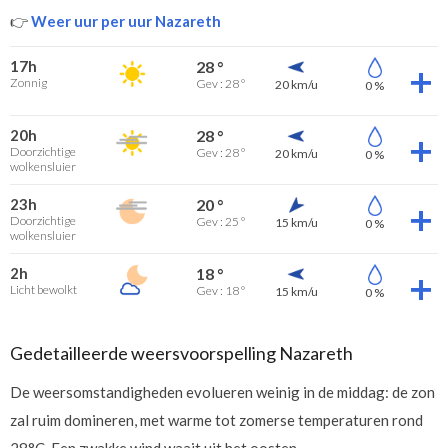
👉
Weer uur per uur Nazareth
17h
28 °
Zonnig
Gev : 28 °
20 km/u
0 %
20h
28 °
Doorzichtige
Gev : 28 °
20 km/u
0 %
wolkensluier
23h
20 °
Doorzichtige
Gev : 25 °
15 km/u
0 %
wolkensluier
2h
18 °
Licht bewolkt
Gev : 18 °
15 km/u
0 %
Gedetailleerde weersvoorspelling Nazareth
De weersomstandigheden evolueren weinig in de middag: de zon
zal ruim domineren, met warme tot zomerse temperaturen rond