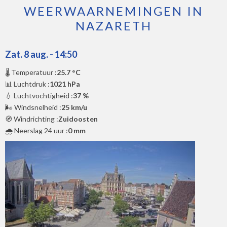
WEERWAARNEMINGEN IN
NAZARETH
Zat. 8 aug. - 14:50
🌡️ Temperatuur :
25.7 °C
📊 Luchtdruk :
1021 hPa
💧 Luchtvochtigheid :
37 %
🌬️ Windsnelheid :
25 km/u
🧭 Windrichting :
Zuidoosten
🌧️ Neerslag 24 uur :
0 mm