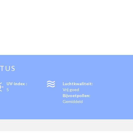
STUS
UV-index :
Luchtkwaliteit:
5
Vrij goed
Bijvoetpollen:
Gemiddeld