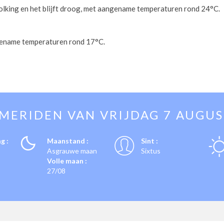
lking en het blijft droog, met aangename temperaturen rond 24°C.
ngename temperaturen rond 17°C.
EMERIDEN VAN
VRIJDAG 7 AUGU
g :
Maanstand :
Sint :
Asgrauwe maan
Sixtus
Volle maan :
27/08