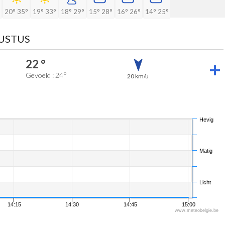
20°
35°
19°
33°
18°
29°
15°
28°
16°
26°
14°
25°
GUSTUS
22 °
Gevoeld : 24°
20 km/u
Hevig
Matig
Licht
14:15
14:30
14:45
15:00
www.meteobelgie.be