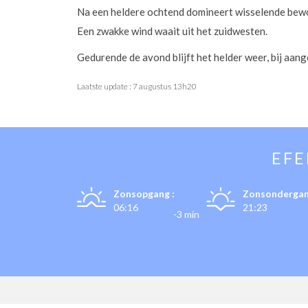
Na een heldere ochtend domineert wisselende bewo
Een zwakke wind waait uit het zuidwesten.
Gedurende de avond blijft het helder weer, bij aa
Laatste update :
7 augustus 13h20
EF
Zonsopgang :
Zonsondergan
06:16
21:23
-3 min