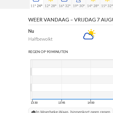
11°
24°
12°
28°
16°
32°
19°
30°
14°
28°
15°
32°
WEER VANDAAG
– VRIJDAG 7 AU
Nu
Halfbewolkt
REGEN OP 90 MINUTEN
13:30
13:45
14:00
🌧️
In Moerbeke-Waas, binnenkort geen regen