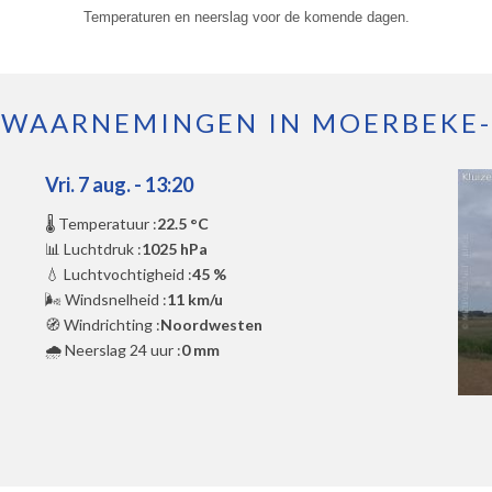
Temperaturen en neerslag voor de komende dagen.
WAARNEMINGEN IN MOERBEKE
Vri. 7 aug. - 13:20
🌡️ Temperatuur :
22.5 °C
📊 Luchtdruk :
1025 hPa
💧 Luchtvochtigheid :
45 %
🌬️ Windsnelheid :
11 km/u
🧭 Windrichting :
Noordwesten
🌧️ Neerslag 24 uur :
0 mm