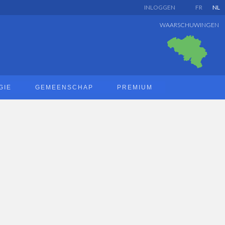
INLOGGEN
FR
NL
WAARSCHUWINGEN
GIE
GEMEENSCHAP
PREMIUM