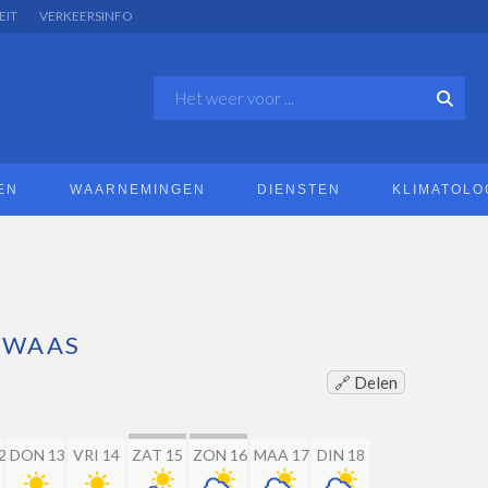
EIT
VERKEERSINFO
EN
WAARNEMINGEN
DIENSTEN
KLIMATOLO
-WAAS
🔗 Delen
2
DON 13
VRI 14
ZAT 15
ZON 16
MAA 17
DIN 18