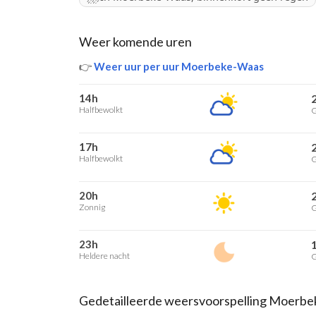
Weer komende uren
👉
Weer uur per uur Moerbeke-Waas
14h
Halfbewolkt
G
17h
Halfbewolkt
G
20h
Zonnig
G
23h
Heldere nacht
G
Gedetailleerde weersvoorspelling Moerb