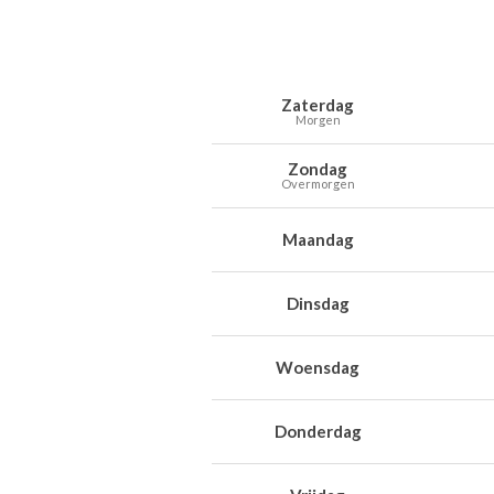
Weersverwachting voor Moerbeke-Wa
Dag
Weer
Temperaturen
Wind
Neer
Zaterdag
Morgen
Zondag
Overmorgen
Maandag
Dinsdag
Woensdag
Donderdag