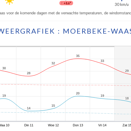
↑
+8.6°
30 km/u
as voor de komende dagen met de verwachte temperaturen, de windomstand
WEERGRAFIEK : MOERBEKE-WAA
35
35
33
33
32
32
30
30
29
29
28
28
20
20
19
19
19
19
18
18
15
15
14
14
Maa 10
Din 11
Woe 12
Don 13
Vri 14
Zat 1