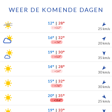
WEER DE KOMENDE DAGEN
as voor de komende 7 dagen
slag
12°
|
28°
↑
+3.2°
25 km/u
16°
|
32°
↑
+7.4°
20 km/u
19°
|
30°
↑
+5.3°
35 km/u
14°
|
28°
↑
+3.4°
30 km/u
15°
|
32°
↑
+7.6°
30 km/u
20°
|
35°
↑
+10.6°
25 km/u
19°
|
33°