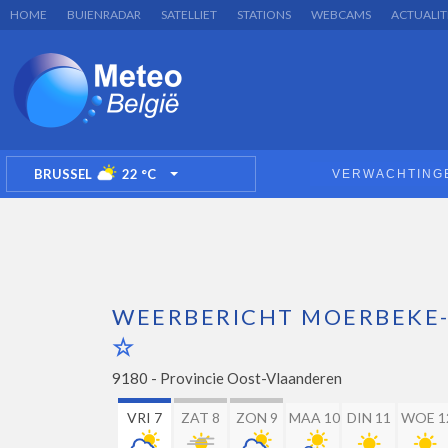
HOME
BUIENRADAR
SATELLIET
STATIONS
WEBCAMS
ACTUALIT
BRUSSEL
22
°C
VERWACHTING
TOGGLE DROPDOWN
WEERBERICHT MOERBEKE
9180 -
Provincie Oost-Vlaanderen
VRI 7
ZAT 8
ZON 9
MAA 10
DIN 11
WOE 1