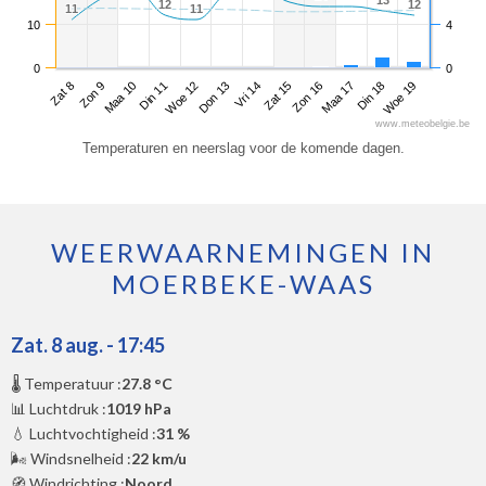
13
13
12
12
12
12
11
11
11
11
10
4
0
0
Zat 8
Din 11
Vri 14
Maa 17
Maa 10
Don 13
Zon 16
Woe 19
Zon 9
Woe 12
Zat 15
Din 18
www.meteobelgie.be
Temperaturen en neerslag voor de komende dagen.
WEERWAARNEMINGEN IN
MOERBEKE-WAAS
Zat. 8 aug. - 17:45
🌡️ Temperatuur :
27.8 °C
📊 Luchtdruk :
1019 hPa
💧 Luchtvochtigheid :
31 %
🌬️ Windsnelheid :
22 km/u
🧭 Windrichting :
Noord