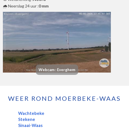
🌧️ Neerslag 24 uur :
0 mm
Webcam : Everghem
WEER ROND MOERBEKE-WAAS
Wachtebeke
Stekene
Sinaai-Waas