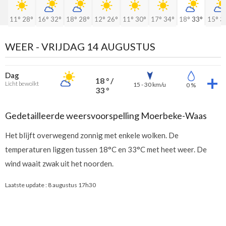
11°
28°
16°
32°
18°
28°
12°
26°
11°
30°
17°
34°
18°
33°
15°
3
WEER -
VRIJDAG 14 AUGUSTUS
Dag
18 ° /
Licht bewolkt
15 - 30 km/u
0 %
33 °
Gedetailleerde weersvoorspelling Moerbeke-Waas
Het blijft overwegend zonnig met enkele wolken. De
temperaturen liggen tussen 18°C en 33°C met heet weer. De
wind waait zwak uit het noorden.
Laatste update :
8 augustus 17h30