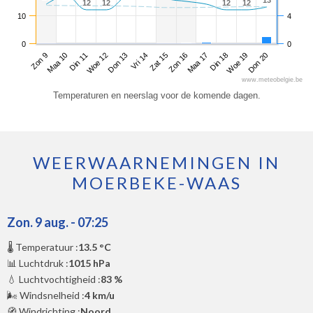
13
13
12
12
12
12
12
12
12
12
10
4
0
0
Zon 9
Woe 12
Zat 15
Din 18
Din 11
Vri 14
Maa 17
Don 20
Maa 10
Don 13
Zon 16
Woe 19
www.meteobelgie.be
Temperaturen en neerslag voor de komende dagen.
WEERWAARNEMINGEN IN
MOERBEKE-WAAS
Zon. 9 aug. - 07:25
🌡️ Temperatuur :
13.5 °C
📊 Luchtdruk :
1015 hPa
💧 Luchtvochtigheid :
83 %
🌬️ Windsnelheid :
4 km/u
🧭 Windrichting :
Noord