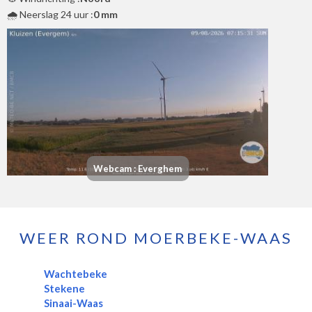
🌧️ Neerslag 24 uur :
0 mm
Webcam : Everghem
WEER ROND MOERBEKE-WAAS
Wachtebeke
Stekene
Sinaai-Waas