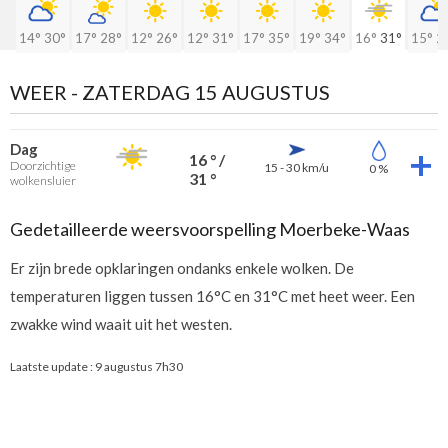
14°
30°
17°
28°
12°
26°
12°
31°
17°
35°
19°
34°
16°
31°
15°
2
WEER -
ZATERDAG 15 AUGUSTUS
Dag
16 ° /
Doorzichtige
15 - 30 km/u
0 %
31 °
wolkensluier
Gedetailleerde weersvoorspelling Moerbeke-Waas
Er zijn brede opklaringen ondanks enkele wolken. De
temperaturen liggen tussen 16°C en 31°C met heet weer. Een
zwakke wind waait uit het westen.
Laatste update :
9 augustus 7h30