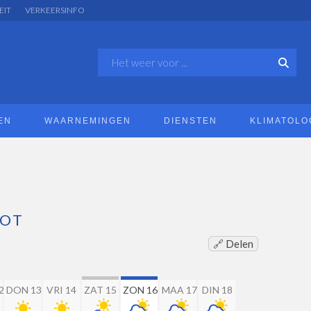
EIT
VERKEERSINFO
EN
WAARNEMINGEN
DIENSTEN
KLIMATOLO
OOT
🔗 Delen
2
DON 13
VRI 14
ZAT 15
ZON 16
MAA 17
DIN 18