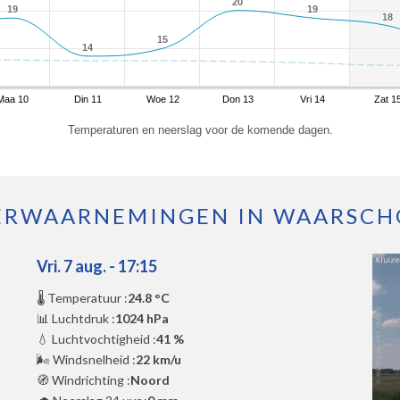
20
20
19
19
19
19
18
18
15
15
14
14
Maa 10
Din 11
Woe 12
Don 13
Vri 14
Zat 1
Temperaturen en neerslag voor de komende dagen.
RWAARNEMINGEN IN WAARSCH
Vri. 7 aug. - 17:15
🌡️ Temperatuur :
24.8 °C
📊 Luchtdruk :
1024 hPa
💧 Luchtvochtigheid :
41 %
🌬️ Windsnelheid :
22 km/u
🧭 Windrichting :
Noord