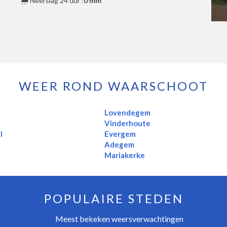
🌧️ Neerslag 24 uur :
0 mm
WEER ROND WAARSCHOOT
Lovendegem
m
Vinderhoute
l
Evergem
Adegem
Mariakerke
POPULAIRE STEDEN
Meest bekeken weersverwachtingen