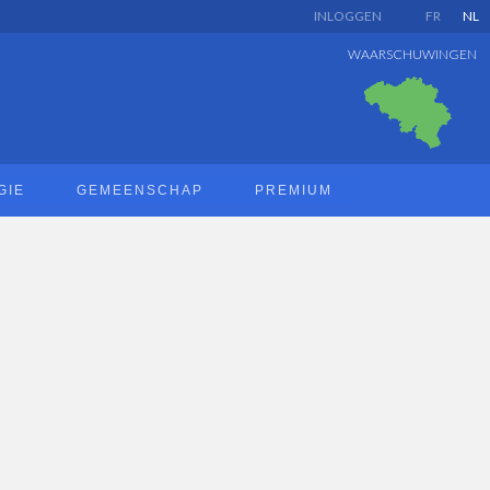
INLOGGEN
FR
NL
WAARSCHUWINGEN
GIE
GEMEENSCHAP
PREMIUM