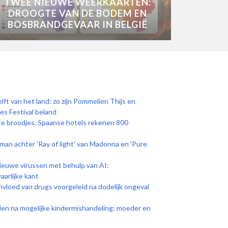
TWEE NIEUWE WEERKAARTEN:
DROOGTE VAN DE BODEM EN
BOSBRANDGEVAAR IN BELGIË
lft van het land: zo zijn Pommelien Thijs en
s Festival beland
ete broodjes, Spaanse hotels rekenen 800
 man achter 'Ray of light' van Madonna en 'Pure
euwe virussen met behulp van AI:
aarlijke kant
nvloed van drugs voorgeleid na dodelijk ongeval
den na mogelijke kindermishandeling: moeder en