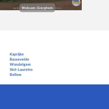
Webcam : Everghem
Kaprijke
Bassevelde
Wondelgem
Sint-Laureins
Bellem