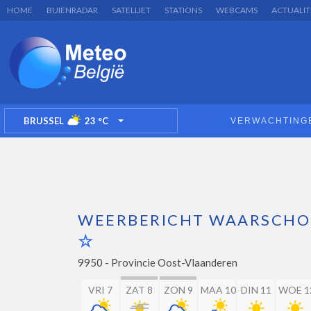
HOME
BUIENRADAR
SATELLIET
STATIONS
WEBCAMS
ACTUALIT
BRUSSEL
23
°C
VERWACHTING
TOGGLE DROPDOWN
WEERBERICHT WAARSCH
9950 -
Provincie Oost-Vlaanderen
VRI 7
ZAT 8
ZON 9
MAA 10
DIN 11
WOE 1