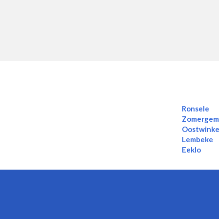
Ronsele
Zomerge
Oostwinke
Lembeke
Eeklo