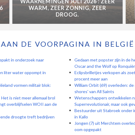
WAARNEMINGEN JULI 2026 : ZEER
6
WARM, ZEER ZONNIG, ZEER
DROOG.
AAN DE VOORPAGINA IN BELGIË
epakt in onderzoek naar
Gedaan met popster zijn in de he
Oscar and the Wolf op Ronquière
en liter water oppompt in
Eclipsbrilletjes verkopen als zo
procent meer aan
ieland vormen militair blok:
William Orbit (69) overleden: de
shores' van All Saints
Het is niet meer allemaal brol
Wetenschappers ontwikkelen ni
gt overblijfselen WOII aan de
Superrevolutionair, maar ook gev
Bestuurder uit Stabroek onder i
dende droogte treft bedrijven
in Kallo
Jongen (7) uit Merchtem overle
oom opgepakt