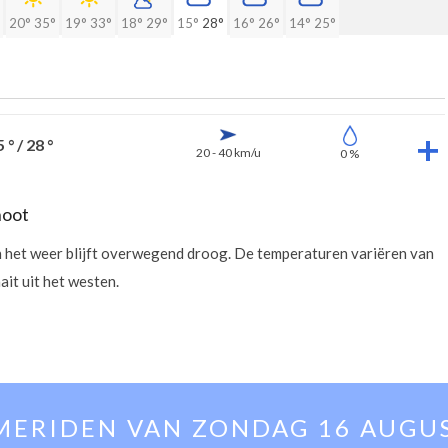
20°
35°
19°
33°
18°
29°
15°
28°
16°
26°
14°
25°
 ° / 28 °
20 - 40 km/u
0 %
hoot
 en het weer blijft overwegend droog. De temperaturen variëren van
it uit het westen.
MERIDEN VAN
ZONDAG 16 AUGU