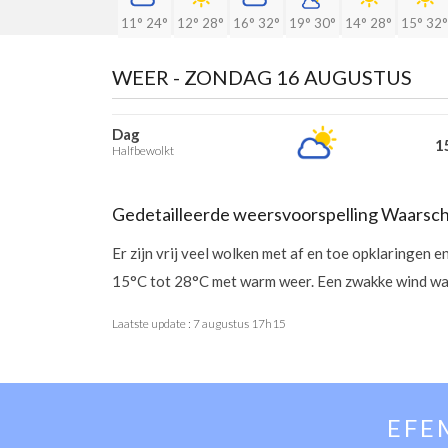
11°
24°
12°
28°
16°
32°
19°
30°
14°
28°
15°
32°
WEER -
ZONDAG 16 AUGUSTUS
Dag
15
Halfbewolkt
Gedetailleerde weersvoorspelling Waarsc
Er zijn vrij veel wolken met af en toe opklaringen
15°C tot 28°C met warm weer. Een zwakke wind waa
Laatste update :
7 augustus 17h15
EFE