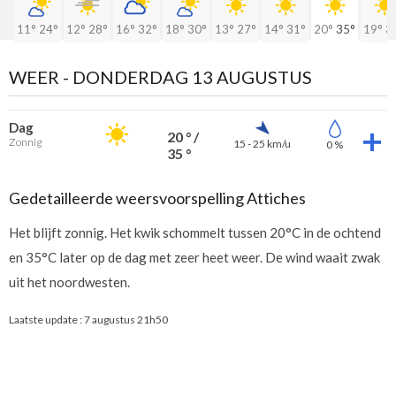
11°
24°
12°
28°
16°
32°
18°
30°
13°
27°
14°
31°
20°
35°
19°
3
WEER -
DONDERDAG 13 AUGUSTUS
Dag
20 ° /
Zonnig
15 - 25 km/u
0 %
35 °
Gedetailleerde weersvoorspelling Attiches
Het blijft zonnig. Het kwik schommelt tussen 20°C in de ochtend
en 35°C later op de dag met zeer heet weer. De wind waait zwak
uit het noordwesten.
Laatste update :
7 augustus 21h50