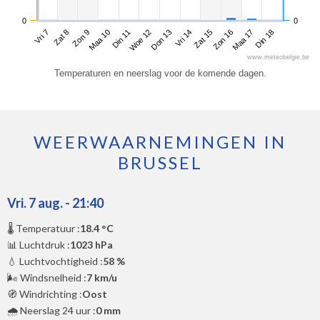
0
0
Vri 7
Maa 10
Don 13
Zon 16
Zon 9
Woe 12
Zat 15
Din 18
Zat 8
Din 11
Vri 14
Maa 17
www.meteobelgie.be
Temperaturen en neerslag voor de komende dagen.
WEERWAARNEMINGEN IN
BRUSSEL
Vri. 7 aug. - 21:40
🌡️ Temperatuur :
18.4 °C
📊 Luchtdruk :
1023 hPa
💧 Luchtvochtigheid :
58 %
🌬️ Windsnelheid :
7 km/u
🧭 Windrichting :
Oost
🌧️ Neerslag 24 uur :
0 mm