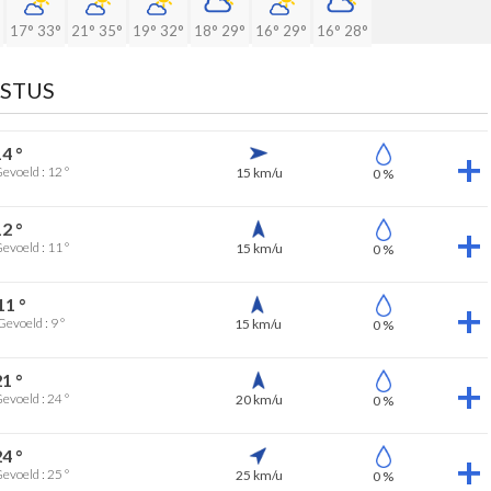
17°
33°
21°
35°
19°
32°
18°
29°
16°
29°
16°
28°
USTUS
14 °
evoeld : 12 °
15 km/u
0 %
12 °
evoeld : 11 °
15 km/u
0 %
11 °
Gevoeld : 9 °
15 km/u
0 %
21 °
evoeld : 24 °
20 km/u
0 %
24 °
evoeld : 25 °
25 km/u
0 %