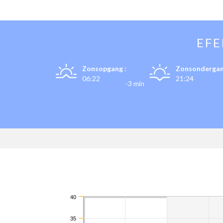
EF
Zonsopgang :
Zonsondergan
06:22
21:24
-3 min
40
35