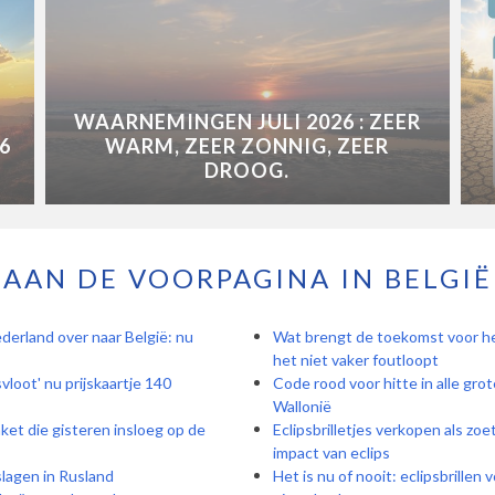
WAARNEMINGEN JULI 2026 : ZEER
6
WARM, ZEER ZONNIG, ZEER
DROOG.
AAN DE VOORPAGINA IN BELGIË
derland over naar België: nu
Wat brengt de toekomst voor het
het niet vaker foutloopt
vloot' nu prijskaartje 140
Code rood voor hitte in alle grot
Wallonië
et die gisteren insloeg op de
Eclipsbrilletjes verkopen als zo
impact van eclips
slagen in Rusland
Het is nu of nooit: eclipsbrillen