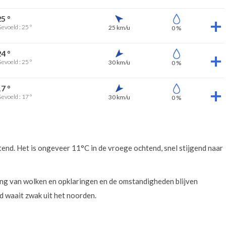
25 °
evoeld : 25 °
25 km/u
0 %
24 °
evoeld : 25 °
30 km/u
0 %
17 °
evoeld : 17 °
30 km/u
0 %
end. Het is ongeveer 11°C in de vroege ochtend, snel stijgend naar
ling van wolken en opklaringen en de omstandigheden blijven
 waait zwak uit het noorden.