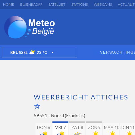
HOME
BUIENRADAR
SATELLIET
STATIONS
WEBCAMS
ACTUALIT
BRUSSEL
23
°C
VERWACHTING
TOGGLE DROPDOWN
WEERBERICHT ATTICHES
59551 -
Noord (Frankrijk)
DON 6
VRI 7
ZAT 8
ZON 9
MAA 10
DIN 11