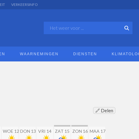
EIT
VERKEERSINFO
EN
WAARNEMINGEN
DIENSTEN
KLIMATOLO
🔗 Delen
WOE 12
DON 13
VRI 14
ZAT 15
ZON 16
MAA 17