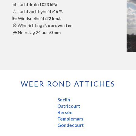
📊 Luchtdruk :
1023 hPa
💧 Luchtvochtigheid :
46 %
🌬️ Windsnelheid :
22 km/u
🧭 Windrichting :
Noordwesten
🌧️ Neerslag 24 uur :
0 mm
WEER ROND ATTICHES
Seclin
Ostricourt
Bersée
Templemars
Gondecourt