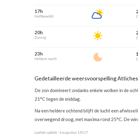
17h
Halfbewolkt
G
20h
Zonnig
G
23h
Heldere nacht
G
Gedetailleerde weersvoorspelling Attiches
De zon domineert ondanks enkele wolken in de ocht
21°C tegen de middag.
Na een heldere ochtend blijft de lucht een afwisse
overwegend droog, met maxima rond 25°C. De wind
Laatste update :
6 augustus 13h17