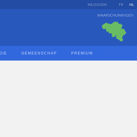
INLOGGEN
FR
NL
WAARSCHUWINGEN
GIE
GEMEENSCHAP
PREMIUM