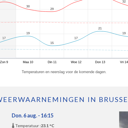
32
32
30
30
29
29
21
21
19
19
19
19
17
17
17
17
15
15
Zon 9
Maa 10
Din 11
Woe 12
Don 13
Vri 14
Temperaturen en neerslag voor de komende dagen.
WEERWAARNEMINGEN IN BRUSSE
Don. 6 aug. - 16:15
🌡️ Temperatuur :
23.1 °C