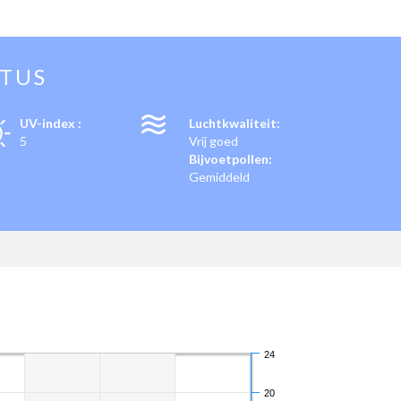
STUS
UV-index :
Luchtkwaliteit:
5
Vrij goed
Bijvoetpollen:
Gemiddeld
24
20