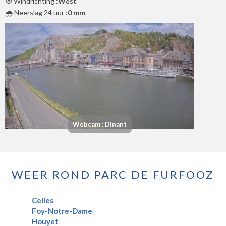
🧭 Windrichting :
West
🌧️ Neerslag 24 uur :
0 mm
Webcam : Dinant
WEER ROND PARC DE FURFOOZ
Celles
Foy-Notre-Dame
Houyet