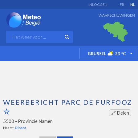
INLOGGEN
FR
NL
WAARSCHUWINGEN
BRUSSEL
23
°C
TO
WEERBERICHT PARC DE FURFOOZ
🔗 Delen
5500 -
Provincie Namen
Naast :
Dinant