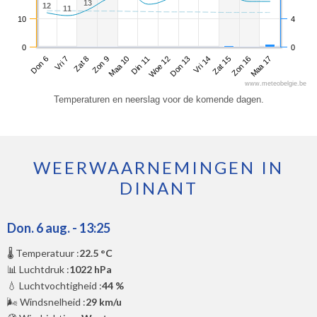
13
13
12
12
11
11
10
4
0
0
Don 6
Zon 9
Woe 12
Zat 15
Zat 8
Din 11
Vri 14
Maa 17
Vri 7
Maa 10
Don 13
Zon 16
www.meteobelgie.be
Temperaturen en neerslag voor de komende dagen.
WEERWAARNEMINGEN IN
DINANT
Don. 6 aug. - 13:25
🌡️ Temperatuur :
22.5 °C
📊 Luchtdruk :
1022 hPa
💧 Luchtvochtigheid :
44 %
🌬️ Windsnelheid :
29 km/u