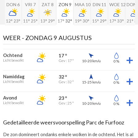
DON 6
VRI 7
ZAT 8
ZON 9
MAA 10
DIN 11
WOE 12
DON 
12°
23°
11°
25°
13°
29°
17°
32°
19°
30°
15°
29°
17°
33°
21°
3
WEER -
ZONDAG 9 AUGUSTUS
Ochtend
17 °
Licht bewolkt
Gev : 17 °
10-20 km/u
0 %
Namiddag
32 °
Licht bewolkt
Gev : 32 °
15-25 km/u
0 %
Avond
23 °
Licht bewolkt
Gev : 25 °
10-20 km/u
0 %
Gedetailleerde weersvoorspelling Parc de Furfooz
De zon domineert ondanks enkele wolken in de ochtend. Het is al