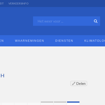
EIT
VERKEERSINFO
EN
WAARNEMINGEN
DIENSTEN
KLIMATOLO
AH
🔗 Delen