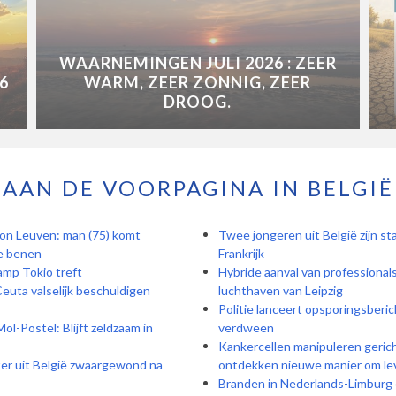
WAARNEMINGEN JULI 2026 : ZEER
6
WARM, ZEER ZONNIG, ZEER
DROOG.
AAN DE VOORPAGINA IN BELGIË
on Leuven: man (75) komt
Twee jongeren uit België zijn sta
de benen
Frankrijk
amp Tokio treft
Hybride aanval van professiona
euta valselijk beschuldigen
luchthaven van Leipzig
Politie lanceert opsporingsberic
l-Postel: Blijft zeldzaam in
verdween
Kankercellen manipuleren geric
ter uit België zwaargewond na
ontdekken nieuwe manier om lev
Branden in Nederlands-Limburg e