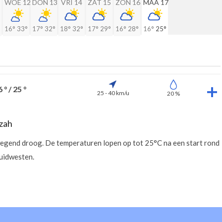
WOE 12
DON 13
VRI 14
ZAT 15
ZON 16
MAA 17
16°
33°
17°
32°
18°
32°
17°
29°
16°
28°
16°
25°
 ° / 25 °
25 - 40 km/u
20 %
zah
rwegend droog. De temperaturen lopen op tot 25°C na een start rond
zuidwesten.