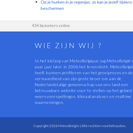
Op je hurken in je regenjas: zo kan je jezelf tijde
beschermen
434 bezoekers online
WIE ZIJN WIJ ?
In het kielzog van MeteoBelgique zag MeteoBelgië 
paar jaar later in 2006 het levenslicht. MeteoBelgi
heeft kunnen profiteren van het groeiproces en de
vermaardheid van zijn grote broer om aan de
Nederlandstalige gemeenschap van ons land een
betrouwbare website voor te stellen op het gebied
weersvoorspellingen, klimaatanalyses en realtime
waarnemingen.
Copyright 2026 MeteoBelgië | Alle rechten voorbehouden..