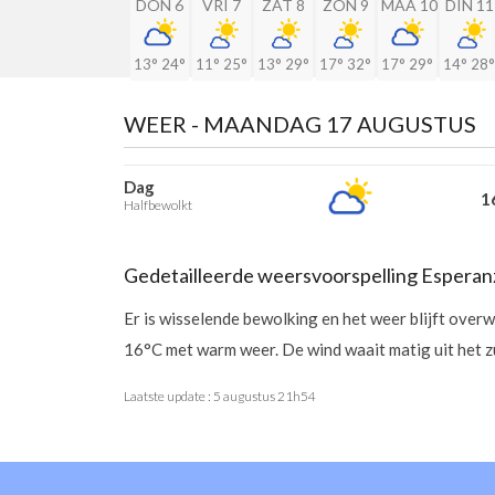
DON 6
VRI 7
ZAT 8
ZON 9
MAA 10
DIN 11
13°
24°
11°
25°
13°
29°
17°
32°
17°
29°
14°
28°
WEER -
MAANDAG 17 AUGUSTUS
Dag
16
Halfbewolkt
Gedetailleerde weersvoorspelling Esperan
Er is wisselende bewolking en het weer blijft ove
16°C met warm weer. De wind waait matig uit het 
Laatste update :
5 augustus 21h54