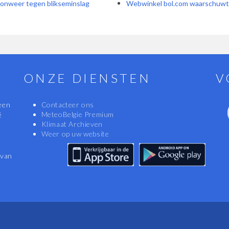
ns onweer tegen blikseminslag
Webwinkel bol.com waarschuwt kl
ONZE DIENSTEN
V
een
Contacteer ons
MeteoBelgie Premium
ë
Klimaat Archieven
Weer op uw website
 van