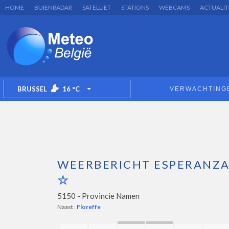
HOME
BUIENRADAR
SATELLIET
STATIONS
WEBCAMS
ACTUALIT
BRUSSEL
16
°C
VERWACHTING
TOGGLE DROPDOWN
WEERBERICHT ESPERANZ
5150 -
Provincie Namen
Naast :
Floreffe