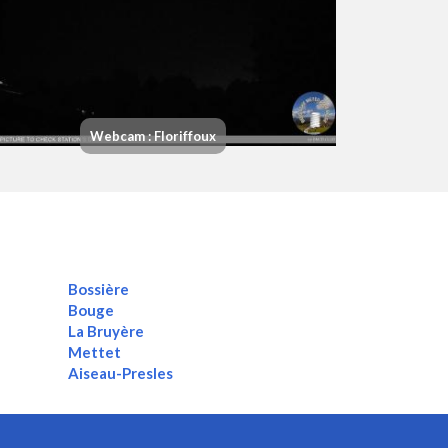
Webcam : Floriffoux
Bossière
Bouge
La Bruyère
Mettet
Aiseau-Presles