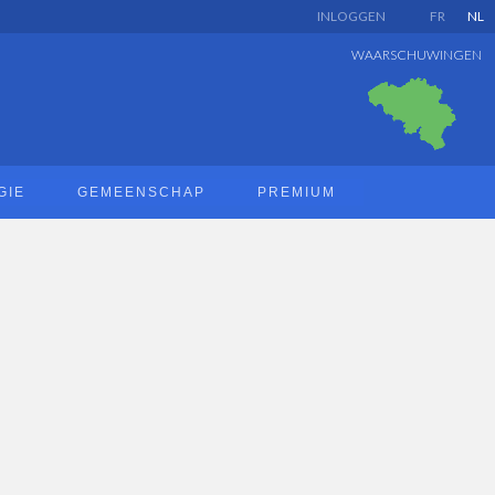
INLOGGEN
FR
NL
WAARSCHUWINGEN
GIE
GEMEENSCHAP
PREMIUM