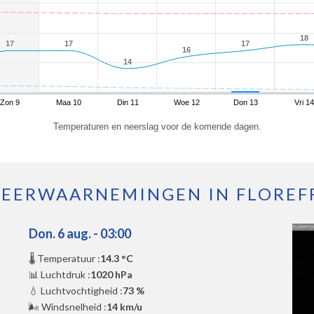
18
18
17
17
17
17
17
17
16
16
14
14
Zon 9
Maa 10
Din 11
Woe 12
Don 13
Vri 14
Temperaturen en neerslag voor de komende dagen.
EERWAARNEMINGEN IN FLOREF
Don. 6 aug. - 03:00
🌡️ Temperatuur :
14.3 °C
📊 Luchtdruk :
1020 hPa
💧 Luchtvochtigheid :
73 %
🌬️ Windsnelheid :
14 km/u