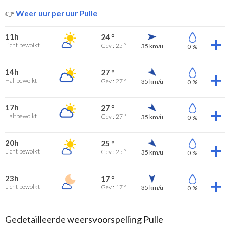
👉
Weer uur per uur Pulle
11h
24 °
Licht bewolkt
Gev : 25 °
35 km/u
0 %
14h
27 °
Halfbewolkt
Gev : 27 °
35 km/u
0 %
17h
27 °
Halfbewolkt
Gev : 27 °
35 km/u
0 %
20h
25 °
Licht bewolkt
Gev : 25 °
35 km/u
0 %
23h
17 °
Licht bewolkt
Gev : 17 °
35 km/u
0 %
Gedetailleerde weersvoorspelling Pulle