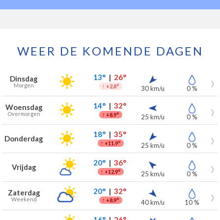
WEER DE KOMENDE DAGEN
Weersverwachting voor Pulle voor de komende 7 dagen
Dag
Weer
Temperaturen
Wind
Neerslag
13°
|
26°
Dinsdag
Morgen
↑
+2.8°
30 km/u
0 %
14°
|
32°
Woensdag
Overmorgen
↑
+8.9°
25 km/u
0 %
18°
|
35°
Donderdag
↑
+11.9°
25 km/u
0 %
20°
|
36°
Vrijdag
↑
+12.9°
25 km/u
0 %
20°
|
32°
Zaterdag
Weekend
↑
+8.9°
40 km/u
10 %
16°
|
26°