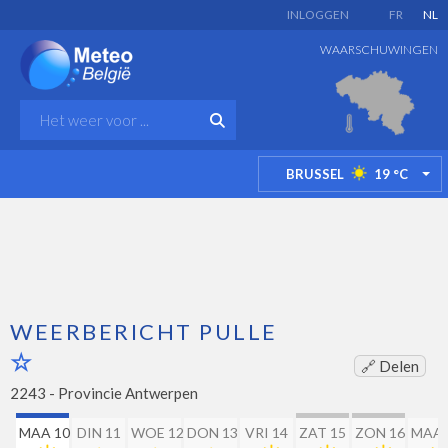
INLOGGEN
FR
NL
WAARSCHUWINGEN
BRUSSEL
19
°C
TO
WEERBERICHT PULLE
🔗 Delen
2243 -
Provincie Antwerpen
MAA 10
DIN 11
WOE 12
DON 13
VRI 14
ZAT 15
ZON 16
MAA 