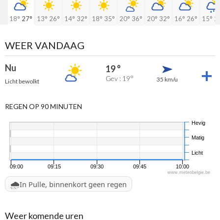
18°
27°
13°
26°
14°
32°
18°
35°
20°
36°
20°
32°
16°
26°
15°
2
WEER VANDAAG
Nu
19 °
Gev : 19°
35 km/u
Licht bewolkt
REGEN OP 90 MINUTEN
Hevig
Matig
Licht
09:00
09:15
09:30
09:45
10:00
www.meteobelgie.be
🌧️
In Pulle, binnenkort geen regen
Weer komende uren