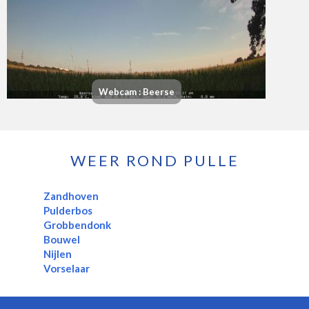
Webcam : Beerse
WEER ROND PULLE
Zandhoven
Pulderbos
Grobbendonk
Bouwel
Nijlen
Vorselaar