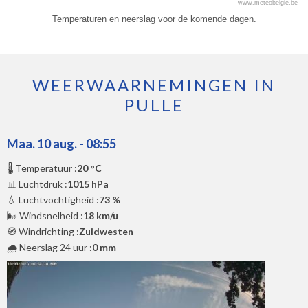
www.meteobelgie.be
Temperaturen en neerslag voor de komende dagen.
WEERWAARNEMINGEN IN
PULLE
Maa. 10 aug. - 08:55
🌡️ Temperatuur :
20 °C
📊 Luchtdruk :
1015 hPa
💧 Luchtvochtigheid :
73 %
🌬️ Windsnelheid :
18 km/u
🧭 Windrichting :
Zuidwesten
🌧️ Neerslag 24 uur :
0 mm