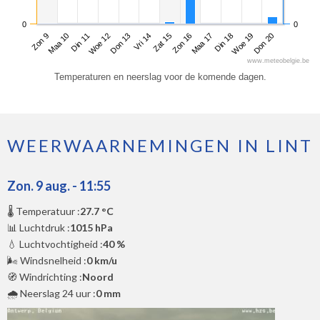
0
0
Zon 9
Woe 12
Zat 15
Din 18
Din 11
Vri 14
Maa 17
Don 20
Maa 10
Don 13
Zon 16
Woe 19
www.meteobelgie.be
Temperaturen en neerslag voor de komende dagen.
WEERWAARNEMINGEN IN LINT
Zon. 9 aug. - 11:55
🌡️ Temperatuur :
27.7 °C
📊 Luchtdruk :
1015 hPa
💧 Luchtvochtigheid :
40 %
🌬️ Windsnelheid :
0 km/u
🧭 Windrichting :
Noord
🌧️ Neerslag 24 uur :
0 mm