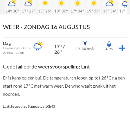
14°
30°
17°
27°
13°
26°
13°
30°
17°
34°
19°
36°
19°
34°
17°
2
WEER -
ZONDAG 16 AUGUSTUS
Dag
17 ° /
Opklaringen, kans
20 - 30 km/u
40 %
26 °
op regenbuien
Gedetailleerde weersvoorspelling Lint
Er is kans op een bui. De temperaturen lopen op tot 26°C na een
start rond 17°C met warm weer. De wind waait zwak uit het
noorden.
Laatste update :
9 augustus 10h43