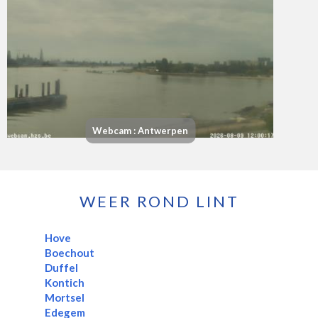
Webcam : Antwerpen
WEER ROND LINT
Hove
Boechout
Duffel
Kontich
Mortsel
Edegem