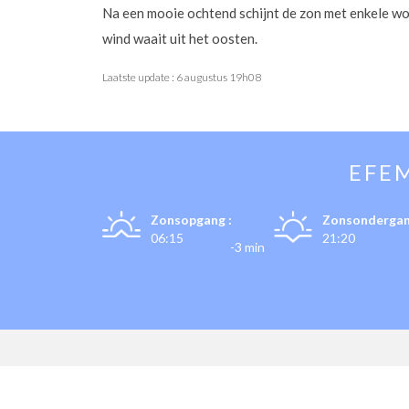
Na een mooie ochtend schijnt de zon met enkele w
wind waait uit het oosten.
Laatste update :
6 augustus 19h08
EFE
Zonsopgang :
Zonsondergan
06:15
21:20
-3 min