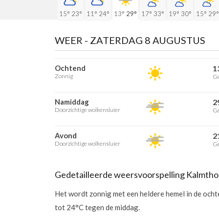
15°
23°
11°
24°
13°
29°
17°
33°
19°
30°
15°
29°
WEER -
ZATERDAG 8 AUGUSTUS
Ochtend
1
Zonnig
Ge
Namiddag
2
Doorzichtige wolkensluier
Ge
Avond
2
Doorzichtige wolkensluier
Ge
Gedetailleerde weersvoorspelling Kalmtho
Het wordt zonnig met een heldere hemel in de och
tot 24°C tegen de middag.