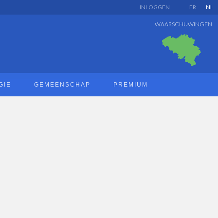
INLOGGEN
FR
NL
WAARSCHUWINGEN
GIE
GEMEENSCHAP
PREMIUM