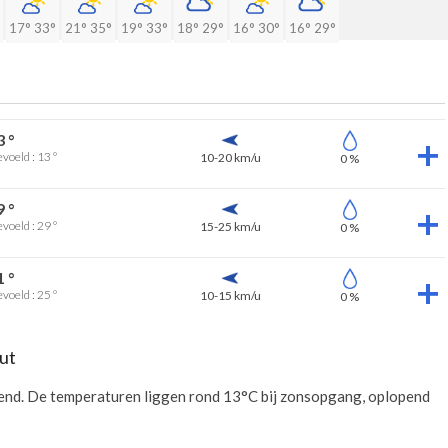
17°
33°
21°
35°
19°
33°
18°
29°
16°
30°
16°
29°
3 °
voeld : 13 °
10-20 km/u
0 %
9 °
voeld : 29 °
15-25 km/u
0 %
1 °
voeld : 25 °
10-15 km/u
0 %
ut
tend. De temperaturen liggen rond 13°C bij zonsopgang, oplopend