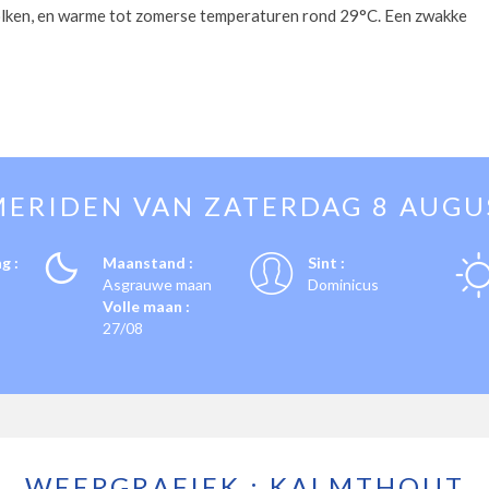
olken, en warme tot zomerse temperaturen rond 29°C. Een zwakke
MERIDEN VAN
ZATERDAG 8 AUGU
g :
Maanstand :
Sint :
Asgrauwe maan
Dominicus
Volle maan :
27/08
WEERGRAFIEK : KALMTHOUT