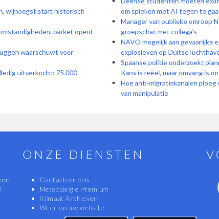
Deense studenten moeten exam
, wijnoogst start historisch
om spieken met AI tegen te gaa
Manager van publieke omroep NP
e omstandigheden, parket opent
groepschat met collega's
NAVO mogelijk aan gevaarlijke e
ruggen waarschuwt voor
explosieven op Duitse luchthav
Spaanse politie onderzoekt pla
olledig uitverkocht: 75.000
Kans is reëel, maar omvang is o
Hoe anti-migratiekanalen ploeg 
van manipulatie
ONZE DIENSTEN
V
een
Contacteer ons
MeteoBelgie Premium
ë
Klimaat Archieven
Weer op uw website