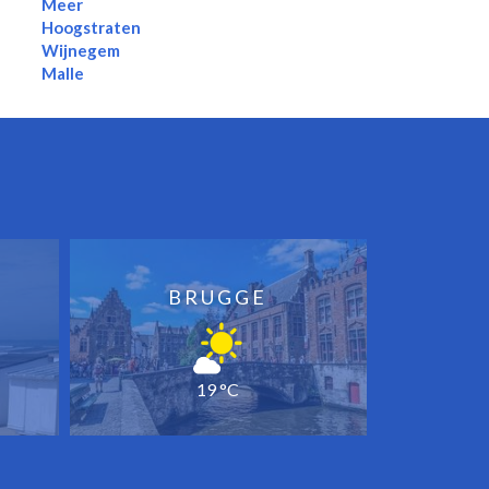
Meer
Hoogstraten
Wijnegem
Malle
BRUGGE
19 °C