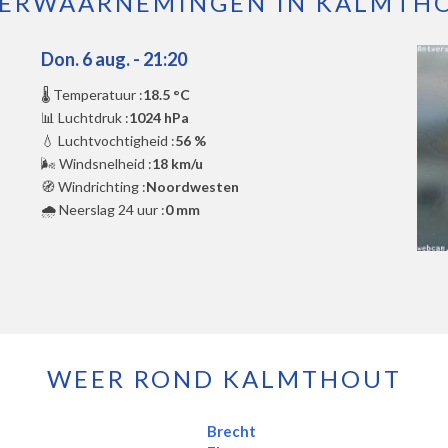
ERWAARNEMINGEN IN KALMTH
Don. 6 aug. - 21:20
🌡️ Temperatuur :
18.5 °C
📊 Luchtdruk :
1024 hPa
💧 Luchtvochtigheid :
56 %
🌬️ Windsnelheid :
18 km/u
🧭 Windrichting :
Noordwesten
🌧️ Neerslag 24 uur :
0 mm
WEER ROND KALMTHOUT
Brecht