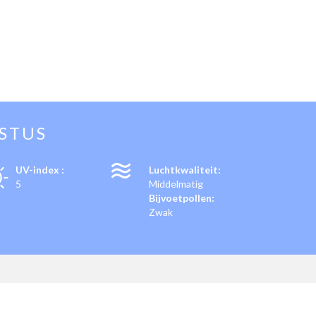
STUS
UV-index :
Luchtkwaliteit:
5
Middelmatig
Bijvoetpollen:
Zwak