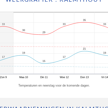
35
35
33
33
33
33
33
33
30
30
29
29
21
21
19
19
19
19
17
17
17
17
15
15
Zon 9
Maa 10
Din 11
Woe 12
Don 13
Vri 14
Temperaturen en neerslag voor de komende dagen.