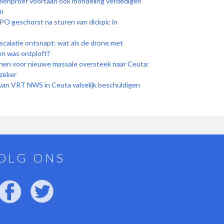
enproef voortaan ook mondeling verdedigen
n
O geschorst na sturen van dickpic in
scalatie ontsnapt: wat als de drone met
en was ontploft?
nnen voor nieuwe massale oversteek naar Ceuta:
nzeker
van VRT NWS in Ceuta valselijk beschuldigen
OLG ONS