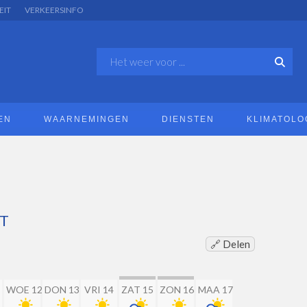
EIT
VERKEERSINFO
EN
WAARNEMINGEN
DIENSTEN
KLIMATOLO
T
🔗 Delen
WOE 12
DON 13
VRI 14
ZAT 15
ZON 16
MAA 17