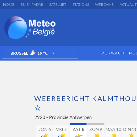
HOME
BUIENRADAR
SATELLIET
STATIONS
WEBCAMS
ACTUALIT
BRUSSEL
19
°C
VERWACHTING
TOGGLE DROPDOWN
WEERBERICHT KALMTHOU
2920 -
Provincie Antwerpen
DON 6
VRI 7
ZAT 8
ZON 9
MAA 10
DIN 11