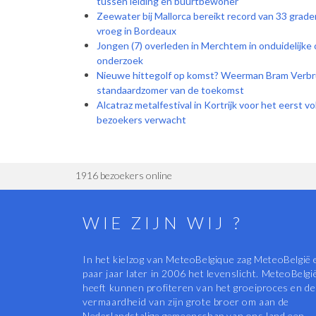
tussen leiding en buurtbewoner
Zeewater bij Mallorca bereikt record van 33 graden
vroeg in Bordeaux
Jongen (7) overleden in Merchtem in onduidelijk
onderzoek
Nieuwe hittegolf op komst? Weerman Bram Verb
standaardzomer van de toekomst
Alcatraz metalfestival in Kortrijk voor het eerst v
bezoekers verwacht
1916 bezoekers online
WIE ZIJN WIJ ?
In het kielzog van MeteoBelgique zag MeteoBelgië 
paar jaar later in 2006 het levenslicht. MeteoBelgi
heeft kunnen profiteren van het groeiproces en de
vermaardheid van zijn grote broer om aan de
Nederlandstalige gemeenschap van ons land een