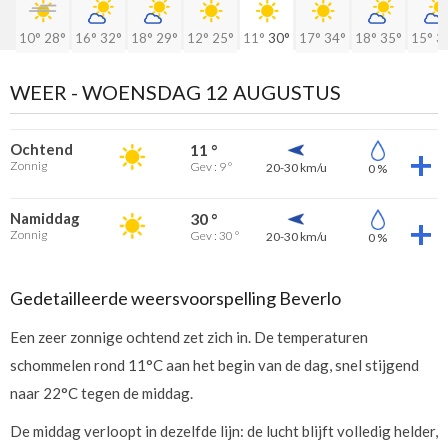
10°
28°
16°
32°
18°
29°
12°
25°
11°
30°
17°
34°
18°
35°
15°
3
WEER -
WOENSDAG 12 AUGUSTUS
Ochtend
11 °
Zonnig
Gev : 9 °
20-30 km/u
0 %
Namiddag
30 °
Zonnig
Gev : 30 °
20-30 km/u
0 %
Gedetailleerde weersvoorspelling Beverlo
Een zeer zonnige ochtend zet zich in. De temperaturen
schommelen rond 11°C aan het begin van de dag, snel stijgend
naar 22°C tegen de middag.
De middag verloopt in dezelfde lijn: de lucht blijft volledig helder,