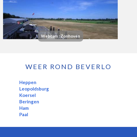
Webcam : Zonhoven
WEER ROND BEVERLO
Heppen
Leopoldsburg
Koersel
Beringen
Ham
Paal