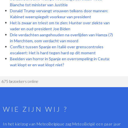
Blanche tot minister van Justitie
Donald Trump vervangt vrouwen telkens door mannen:
Kabinet weerspiegelt voorkeur van president
Het is zwaar en triest om te zien: Hunter over ziekte van
vader en oud-president Joe Biden
Drie verdachten aangehouden na overlijden van Hamza (7)
in Merchtem, oom verdacht van moord
Conflict tussen Spanje en Italië over grenscontroles
escaleert: Het is hard tegen hard op dit moment
Beelden van horror in Spanje en overrompeling in Ceuta:
wat klopt er en wat klopt niet?
675 bezoekers online
WIE ZIJN WIJ ?
In het kielzog van MeteoBelgique zag MeteoBelgië een paar jaar