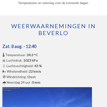
Temperaturen en neerslag voor de komende dagen.
WEERWAARNEMINGEN IN
BEVERLO
Zat. 8 aug. - 12:40
🌡️ Temperatuur :
24.3 °C
📊 Luchtdruk :
1023 hPa
💧 Luchtvochtigheid :
43 %
🌬️ Windsnelheid :
22 km/u
🧭 Windrichting :
Oost
🌧️ Neerslag 24 uur :
0 mm