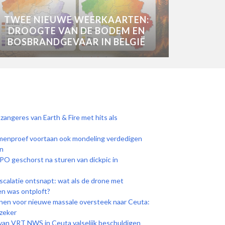
TWEE NIEUWE WEERKAARTEN:
DROOGTE VAN DE BODEM EN
BOSBRANDGEVAAR IN BELGIË
zangeres van Earth & Fire met hits als
enproef voortaan ook mondeling verdedigen
n
O geschorst na sturen van dickpic in
scalatie ontsnapt: wat als de drone met
en was ontploft?
nnen voor nieuwe massale oversteek naar Ceuta:
nzeker
van VRT NWS in Ceuta valselijk beschuldigen