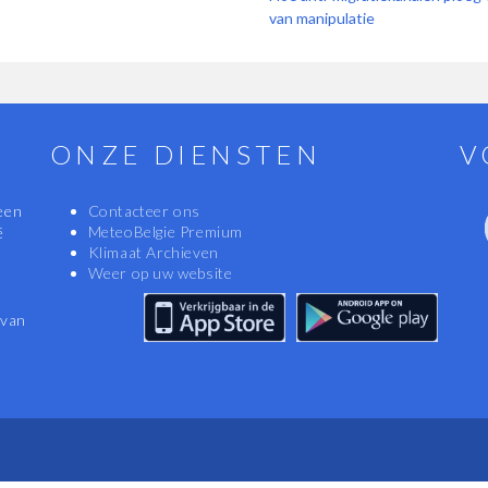
van manipulatie
ONZE DIENSTEN
V
een
Contacteer ons
MeteoBelgie Premium
ë
Klimaat Archieven
Weer op uw website
 van