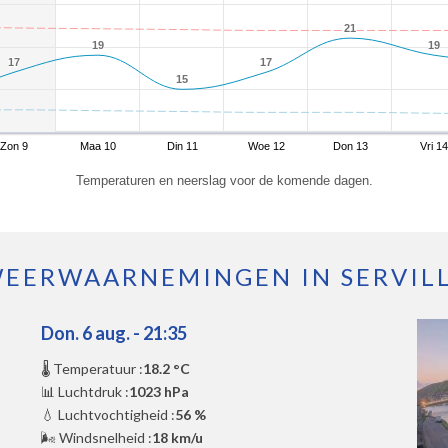
21
21
19
19
19
19
17
17
17
17
15
15
Zon 9
Maa 10
Din 11
Woe 12
Don 13
Vri 14
Temperaturen en neerslag voor de komende dagen.
EERWAARNEMINGEN IN SERVIL
Don. 6 aug. - 21:35
🌡️ Temperatuur :
18.2 °C
📊 Luchtdruk :
1023 hPa
💧 Luchtvochtigheid :
56 %
🌬️ Windsnelheid :
18 km/u