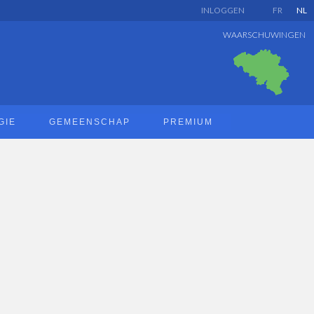
INLOGGEN
FR
NL
WAARSCHUWINGEN
GIE
GEMEENSCHAP
PREMIUM