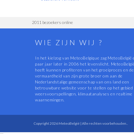
2011 bezoekers online
WIE ZIJN WIJ ?
In het kielzog van MeteoBelgique zag MeteoBelgië 
paar jaar later in 2006 het levenslicht. MeteoBelgi
heeft kunnen profiteren van het groeiproces en de
vermaardheid van zijn grote broer om aan de
Nederlandstalige gemeenschap van ons land een
betrouwbare website voor te stellen op het gebied
weersvoorspellingen, klimaatanalyses en realtime
waarnemingen.
Copyright 2026 MeteoBelgië | Alle rechten voorbehouden..