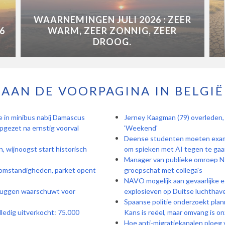
WAARNEMINGEN JULI 2026 : ZEER
6
WARM, ZEER ZONNIG, ZEER
DROOG.
AAN DE VOORPAGINA IN BELGIË
 in minibus nabij Damascus
Jerney Kaagman (79) overleden, 
pgezet na ernstig voorval
'Weekend'
Deense studenten moeten exam
, wijnoogst start historisch
om spieken met AI tegen te gaa
Manager van publieke omroep NP
e omstandigheden, parket opent
groepschat met collega's
NAVO mogelijk aan gevaarlijke e
ruggen waarschuwt voor
explosieven op Duitse luchthav
Spaanse politie onderzoekt pla
olledig uitverkocht: 75.000
Kans is reëel, maar omvang is o
Hoe anti-migratiekanalen ploeg 