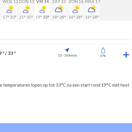
WOE 12
DON 13
VRI 14
ZAT 15
ZON 16
MAA 17
17°
33°
21°
35°
19°
33°
18°
28°
16°
28°
16°
28°
 ° / 33 °
15 - 30 km/u
0 %
De temperaturen lopen op tot 33°C na een start rond 19°C met heet