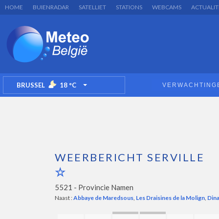
HOME
BUIENRADAR
SATELLIET
STATIONS
WEBCAMS
ACTUALIT
BRUSSEL
18
°C
VERWACHTING
TOGGLE DROPDOWN
WEERBERICHT SERVILLE
5521 -
Provincie Namen
Naast :
Abbaye de Maredsous
,
Les Draisines de la Molign
,
Dina