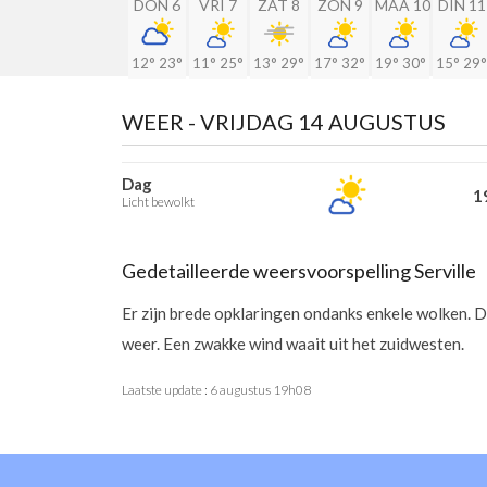
DON 6
VRI 7
ZAT 8
ZON 9
MAA 10
DIN 11
12°
23°
11°
25°
13°
29°
17°
32°
19°
30°
15°
29°
WEER -
VRIJDAG 14 AUGUSTUS
Dag
19
Licht bewolkt
Gedetailleerde weersvoorspelling Serville
Er zijn brede opklaringen ondanks enkele wolken. 
weer. Een zwakke wind waait uit het zuidwesten.
Laatste update :
6 augustus 19h08