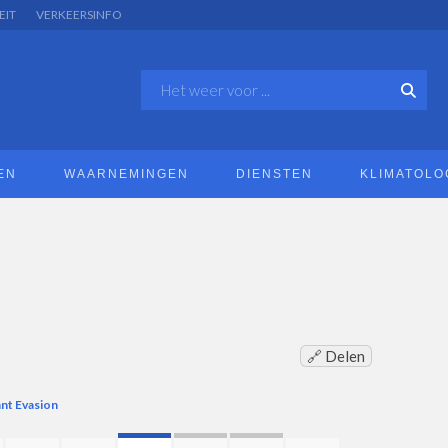
EIT
VERKEERSINFO
EN
WAARNEMINGEN
DIENSTEN
KLIMATOLO
🔗 Delen
nt Evasion