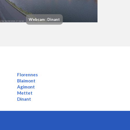
Webcam : Dinant
Florennes
Blaimont
Agimont
Mettet
Dinant