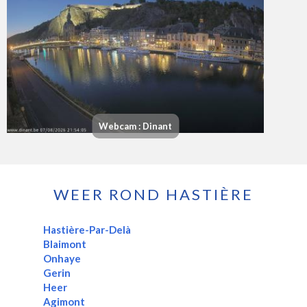
Webcam : Dinant
WEER ROND HASTIÈRE
Hastière-Par-Delà
Blaimont
Onhaye
Gerin
Heer
Agimont