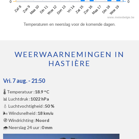
0
0
Zat 8
Din 11
Vri 14
Maa 17
Maa 10
Don 13
Zon 16
Woe 19
Zon 9
Woe 12
Zat 15
Din 18
www.meteobelgie.be
Temperaturen en neerslag voor de komende dagen.
WEERWAARNEMINGEN IN
HASTIÈRE
Vri. 7 aug. - 21:50
🌡️ Temperatuur :
18.9 °C
📊 Luchtdruk :
1022 hPa
💧 Luchtvochtigheid :
50 %
🌬️ Windsnelheid :
18 km/u
🧭 Windrichting :
Noord
🌧️ Neerslag 24 uur :
0 mm