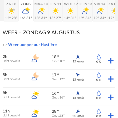
ZAT 8
ZON 9
MAA 10
DIN 11
WOE 12
DON 13
VRI 14
ZAT 
12°
28°
16°
31°
18°
31°
13°
27°
14°
31°
19°
34°
19°
34°
17°
2
WEER –
ZONDAG 9 AUGUSTUS
👉
Weer uur per uur Hastière
2h
18 °
Licht bewolkt
Gev : 18 °
15 km/u
0 %
5h
17 °
Licht bewolkt
Gev : 17 °
15 km/u
0 %
8h
16 °
Licht bewolkt
Gev : 16 °
15 km/u
0 %
11h
28 °
Licht bewolkt
Gev : 28 °
20 km/u
0 %