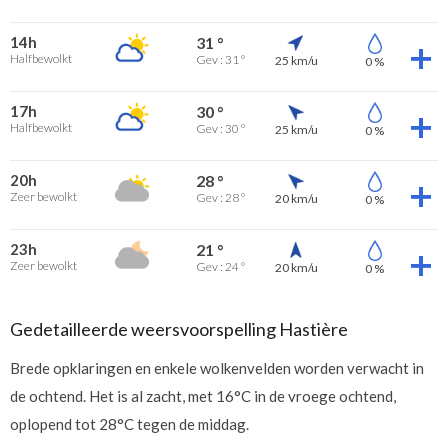
14h
31 °
Halfbewolkt
Gev : 31 °
25 km/u
0 %
17h
30 °
Halfbewolkt
Gev : 30 °
25 km/u
0 %
20h
28 °
Zeer bewolkt
Gev : 28 °
20 km/u
0 %
23h
21 °
Zeer bewolkt
Gev : 24 °
20 km/u
0 %
Gedetailleerde weersvoorspelling Hastière
Brede opklaringen en enkele wolkenvelden worden verwacht in
de ochtend. Het is al zacht, met 16°C in de vroege ochtend,
oplopend tot 28°C tegen de middag.