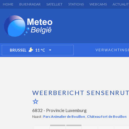
HOME
BUIENRADAR
SATELLIET
STATIONS
WEBCAMS
ACTUALIT
BRUSSEL
11
°C
VERWACHTING
TOGGLE DROPDOWN
WEERBERICHT SENSENRU
6832 -
Provincie Luxemburg
Naast :
Parc Animalier de Bouillon
,
Château fort de Bouillon