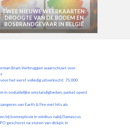
TWEE NIEUWE WEERKAARTEN:
DROOGTE VAN DE BODEM EN
BOSBRANDGEVAAR IN BELGIË
eerman Bram Verbruggen waarschuwt voor
st
k voor het eerst volledig uitverkocht: 75.000
em in onduidelijke omstandigheden, parket opent
zangeres van Earth & Fire met hits als
 bij bomexplosie in minibus nabij Damascus
O geschorst na sturen van dickpic in