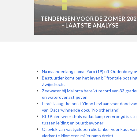
TENDENSEN VOOR DE ZOMER 202
- LAATSTE ANALYSE
Na maandenlang coma: Yaro (19) uit Oudenburg ov
Bestuurder komt om het leven bij frontale botsin
Zwijndrecht
Zeewater bij Mallorca bereikt record van 33 grade
en wateroverlast geven
Israël klaagt kolonist Yinon Levi aan voor dood 
van Oscarwinnende docu 'No other land'
KLJ Balen weer thuis nadat kamp vervroegd is sto
tussen leiding en buurtbewoner
Olievlek van vastgelopen olietanker voor kust van
vierkante kilometer, milieuramp dreigt