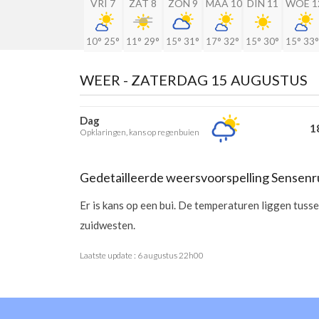
VRI 7
ZAT 8
ZON 9
MAA 10
DIN 11
WOE 1
10°
25°
11°
29°
15°
31°
17°
32°
15°
30°
15°
33°
WEER -
ZATERDAG 15 AUGUSTUS
Dag
18
Opklaringen, kans op regenbuien
Gedetailleerde weersvoorspelling Sensenr
Er is kans op een bui. De temperaturen liggen tuss
zuidwesten.
Laatste update :
6 augustus 22h00