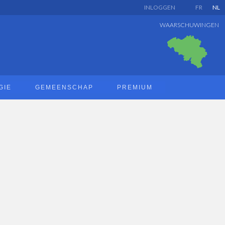
INLOGGEN
FR
NL
WAARSCHUWINGEN
GIE
GEMEENSCHAP
PREMIUM