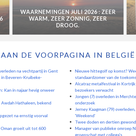
WAARNEMINGEN JULI 2026 : ZEER
6
WARM, ZEER ZONNIG, ZEER
DROOG.
AAN DE VOORPAGINA IN BELGIË
erleden na vechtpartij in Gent
Nieuwe hittegolf op komst? W
g in Beveren-Kruibeke-
standaardzomer van de toekom
Alcatraz metalfestival in Kortrij
n: Kan in najaar hevig onweer
bezoekers verwacht
Jongen (7) overleden in Mercht
van Awdah Hathaleen, bekend
onderzoek
Jerney Kaagman (79) overleden, 
pgezet na ernstig voorval
'Weekend'
Twee doden en dertien gewonden
 Oman groeit uit tot 600
Manager van publieke omroep NP
groepschat met collega's