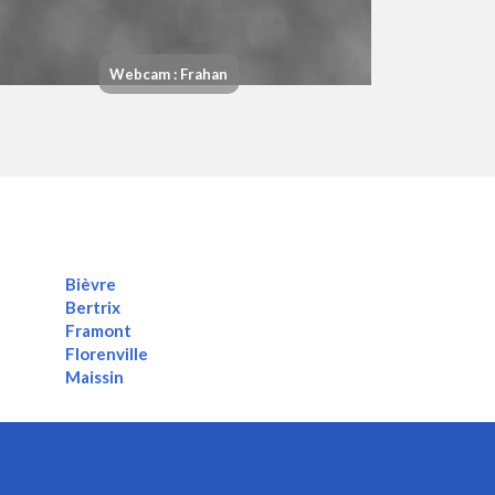
Webcam : Frahan
Bièvre
Bertrix
Framont
Florenville
Maissin