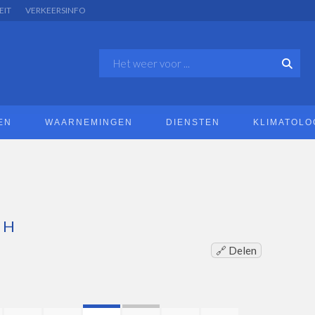
EIT
VERKEERSINFO
EN
WAARNEMINGEN
DIENSTEN
KLIMATOLO
TH
🔗 Delen