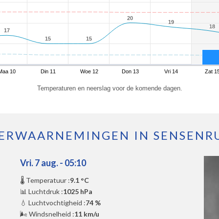
20
20
19
19
18
18
17
17
15
15
15
15
Maa 10
Din 11
Woe 12
Don 13
Vri 14
Zat 1
Temperaturen en neerslag voor de komende dagen.
ERWAARNEMINGEN IN SENSENR
Vri. 7 aug. - 05:10
🌡️ Temperatuur :
9.1 °C
📊 Luchtdruk :
1025 hPa
💧 Luchtvochtigheid :
74 %
🌬️ Windsnelheid :
11 km/u