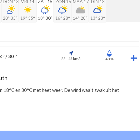
2
DON 13
VRI 14
ZAT 15
ZON 16
MAA 17
DIN 18
20°
35°
19°
35°
18°
30°
16°
28°
14°
28°
13°
23°
 ° / 30 °
25 - 45 km/u
40 %
uth
en 18°C en 30°C met heet weer. De wind waait zwak uit het