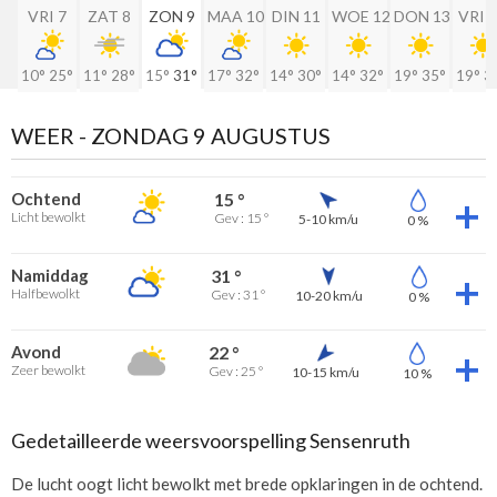
VRI 7
ZAT 8
ZON 9
MAA 10
DIN 11
WOE 12
DON 13
VRI 
10°
25°
11°
28°
15°
31°
17°
32°
14°
30°
14°
32°
19°
35°
19°
3
WEER -
ZONDAG 9 AUGUSTUS
Ochtend
15 °
Licht bewolkt
Gev : 15 °
5-10 km/u
0 %
Namiddag
31 °
Halfbewolkt
Gev : 31 °
10-20 km/u
0 %
Avond
22 °
Zeer bewolkt
Gev : 25 °
10-15 km/u
10 %
Gedetailleerde weersvoorspelling Sensenruth
De lucht oogt licht bewolkt met brede opklaringen in de ochtend.