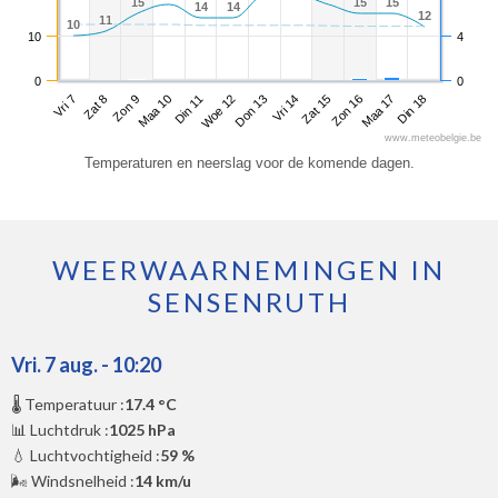
15
15
15
15
15
15
14
14
14
14
12
12
11
11
10
10
10
4
0
0
Vri 7
Maa 10
Don 13
Zon 16
Zon 9
Woe 12
Zat 15
Din 18
Zat 8
Din 11
Vri 14
Maa 17
www.meteobelgie.be
Temperaturen en neerslag voor de komende dagen.
WEERWAARNEMINGEN IN
SENSENRUTH
Vri. 7 aug. - 10:20
🌡️ Temperatuur :
17.4 °C
📊 Luchtdruk :
1025 hPa
💧 Luchtvochtigheid :
59 %
🌬️ Windsnelheid :
14 km/u