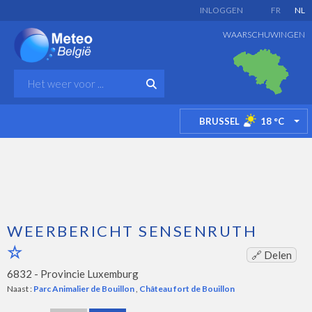
INLOGGEN
FR
NL
WAARSCHUWINGEN
BRUSSEL
18
°C
TO
WEERBERICHT SENSENRUTH
🔗 Delen
6832 -
Provincie Luxemburg
Naast :
Parc Animalier de Bouillon
,
Château fort de Bouillon