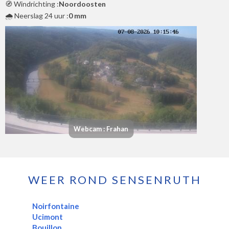
🧭 Windrichting :
Noordoosten
🌧️ Neerslag 24 uur :
0 mm
Webcam : Frahan
WEER ROND SENSENRUTH
Noirfontaine
Ucimont
Bouillon