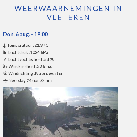
WEERWAARNEMINGEN IN
VLETEREN
Don. 6 aug. - 19:00
🌡️ Temperatuur :
21.3 °C
📊 Luchtdruk :
1024 hPa
💧 Luchtvochtigheid :
53 %
🌬️ Windsnelheid :
32 km/u
🧭 Windrichting :
Noordwesten
🌧️ Neerslag 24 uur :
0 mm