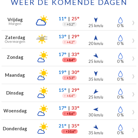
WEER DE KOMENDE DAGEN
Weersverwachting voor Vleteren voor de komende 7 dagen
Dag
Weer
Temperaturen
Wind
Neerslag
11°
|
25°
Vrijdag
Morgen
↑
+0.2°
25 km/u
0 %
13°
|
29°
Zaterdag
Overmorgen
↑
+4.2°
20 km/u
0 %
17°
|
33°
Zondag
↑
+8.4°
25 km/u
0 %
19°
|
30°
Maandag
↑
+5.3°
35 km/u
0 %
15°
|
29°
Dinsdag
↑
+4.4°
25 km/u
0 %
17°
|
33°
Woensdag
↑
+8.6°
30 km/u
0 %
21°
|
35°
Donderdag
↑
+10.6°
35 km/u
0 %