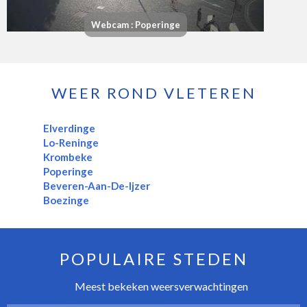
Webcam : Poperinge
WEER ROND VLETEREN
Elverdinge
Lo-Reninge
Krombeke
Poperinge
Beveren-Aan-De-Ijzer
Boezinge
POPULAIRE STEDEN
Meest bekeken weersverwachtingen