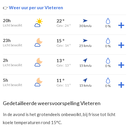
👉
Weer uur per uur Vleteren
20h
22 °
Licht bewolkt
Gev : 24 °
30 km/u
0 %
23h
15 °
Licht bewolkt
Gev : 14 °
25 km/u
0 %
2h
13 °
Licht bewolkt
Gev : 13 °
15 km/u
0 %
5h
11 °
Licht bewolkt
Gev : 11 °
15 km/u
0 %
Gedetailleerde weersvoorspelling Vleteren
In de avond is het grotendeels onbewolkt, bij frisse tot licht
koele temperaturen rond 15°C.