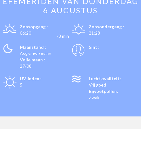
EFEMERIDEN VAN
DONDERDAG
6 AUGUSTUS
Zonsopgang :
Zonsondergang :
06:20
21:28
-3 min
Maanstand :
Sint :
Asgrauwe maan
Volle maan :
27/08
UV-index :
Luchtkwaliteit:
5
Vrij goed
Bijvoetpollen:
Zwak