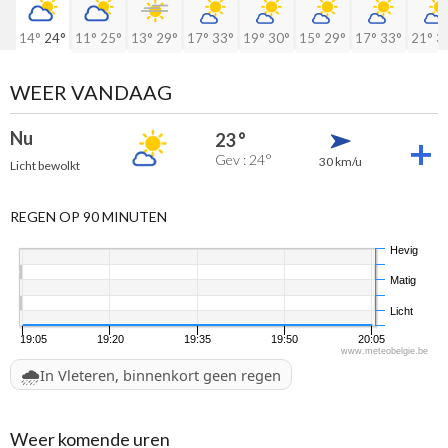
14°
24°
11°
25°
13°
29°
17°
33°
19°
30°
15°
29°
17°
33°
21°
3
WEER VANDAAG
Nu
23 °
Gev : 24°
30 km/u
Licht bewolkt
REGEN OP 90 MINUTEN
Hevig
Matig
Licht
19:05
19:20
19:35
19:50
20:05
www.meteobelgie.be
🌧️
In Vleteren, binnenkort geen regen
Weer komende uren