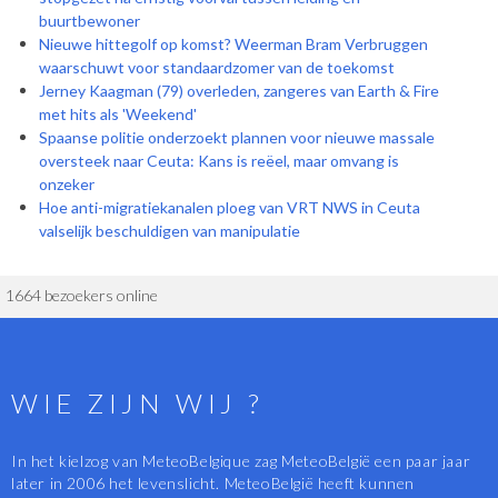
buurtbewoner
Nieuwe hittegolf op komst? Weerman Bram Verbruggen
waarschuwt voor standaardzomer van de toekomst
Jerney Kaagman (79) overleden, zangeres van Earth & Fire
met hits als 'Weekend'
Spaanse politie onderzoekt plannen voor nieuwe massale
oversteek naar Ceuta: Kans is reëel, maar omvang is
onzeker
Hoe anti-migratiekanalen ploeg van VRT NWS in Ceuta
valselijk beschuldigen van manipulatie
1664 bezoekers online
WIE ZIJN WIJ ?
In het kielzog van MeteoBelgique zag MeteoBelgië een paar jaar
later in 2006 het levenslicht. MeteoBelgië heeft kunnen