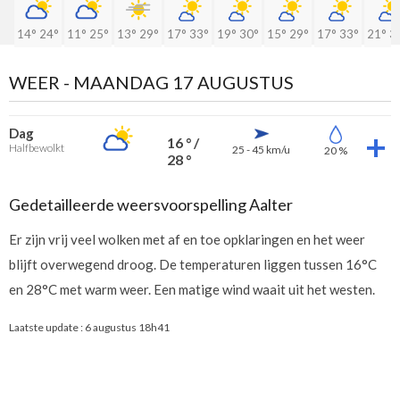
14°
24°
11°
25°
13°
29°
17°
33°
19°
30°
15°
29°
17°
33°
21°
3
WEER -
MAANDAG 17 AUGUSTUS
Dag
16 ° /
Halfbewolkt
25 - 45 km/u
20 %
28 °
Gedetailleerde weersvoorspelling Aalter
Er zijn vrij veel wolken met af en toe opklaringen en het weer
blijft overwegend droog. De temperaturen liggen tussen 16°C
en 28°C met warm weer. Een matige wind waait uit het westen.
Laatste update :
6 augustus 18h41