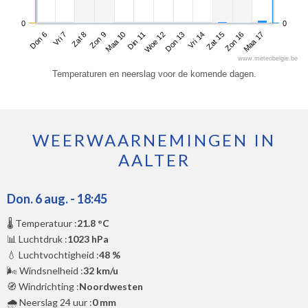
0
0
Don 6
Zon 9
Woe 12
Zat 15
Zat 8
Din 11
Vri 14
Maa 17
Vri 7
Maa 10
Don 13
Zon 16
www.meteobelgie.be
Temperaturen en neerslag voor de komende dagen.
WEERWAARNEMINGEN IN
AALTER
Don. 6 aug. - 18:45
🌡️ Temperatuur :
21.8 °C
📊 Luchtdruk :
1023 hPa
💧 Luchtvochtigheid :
48 %
🌬️ Windsnelheid :
32 km/u
🧭 Windrichting :
Noordwesten
🌧️ Neerslag 24 uur :
0 mm