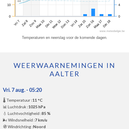
11
11
10
4
0
0
Vri 7
Maa 10
Don 13
Zon 16
Zon 9
Woe 12
Zat 15
Din 18
Zat 8
Din 11
Vri 14
Maa 17
www.meteobelgie.be
Temperaturen en neerslag voor de komende dagen.
WEERWAARNEMINGEN IN
AALTER
Vri. 7 aug. - 05:20
🌡️ Temperatuur :
11 °C
📊 Luchtdruk :
1025 hPa
💧 Luchtvochtigheid :
85 %
🌬️ Windsnelheid :
7 km/u
🧭 Windrichting :
Noord