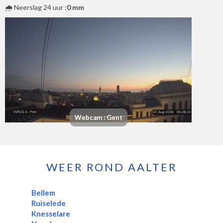
🌧️ Neerslag 24 uur :
0 mm
Webcam : Gent
WEER ROND AALTER
Bellem
Ruiselede
Knesselare