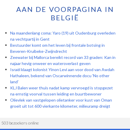
AAN DE VOORPAGINA IN
BELGIË
Na maandenlang coma: Yaro (19) uit Oudenburg overleden
na vechtpartij in Gent
Bestuurder komt om het leven bij frontale botsing in
Beveren-Kruibeke-Zwijndrecht
Zeewater bij Mallorca bereikt record van 33 graden: Kan in
najaar hevig onweer en wateroverlast geven
Israël klaagt kolonist Yinon Levi aan voor dood van Awdah
Hathaleen, bekend van Oscarwinnende docu 'No other
land'
KLJ Balen weer thuis nadat kamp vervroegd is stopgezet
na ernstig voorval tussen leiding en buurtbewoner
Olievlek van vastgelopen olietanker voor kust van Oman
groeit uit tot 600 vierkante kilometer, milieuramp dreigt
503 bezoekers online