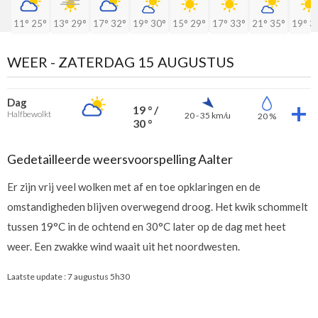
11°
25°
13°
29°
17°
32°
19°
30°
15°
29°
17°
33°
21°
35°
19°
3
WEER -
ZATERDAG 15 AUGUSTUS
Dag
19 ° /
Halfbewolkt
20 - 35 km/u
20 %
30 °
Gedetailleerde weersvoorspelling Aalter
Er zijn vrij veel wolken met af en toe opklaringen en de
omstandigheden blijven overwegend droog. Het kwik schommelt
tussen 19°C in de ochtend en 30°C later op de dag met heet
weer. Een zwakke wind waait uit het noordwesten.
Laatste update :
7 augustus 5h30