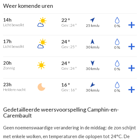
Weer komende uren
14h
22 °
Licht bewolkt
Gev : 24 °
25 km/u
0 %
17h
24 °
Licht bewolkt
Gev : 25 °
30 km/u
0 %
20h
24 °
Zonnig
Gev : 24 °
30 km/u
0 %
23h
16 °
Heldere nacht
Gev : 16 °
30 km/u
0 %
Gedetailleerde weersvoorspelling Camphin-en-
Carembault
Geen noemenswaardige verandering in de middag: de zon schijnt
met enkele wolken, en temperaturen die oplopen tot 24°C. De