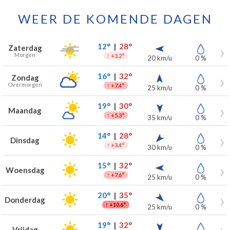
WEER DE KOMENDE DAGEN
Weersverwachting voor Camphin-en-Carembault voor de komende
Dag
Weer
Temperaturen
Wind
Neerslag
12°
|
28°
Zaterdag
Morgen
↑
+3.2°
20 km/u
0 %
16°
|
32°
Zondag
Overmorgen
↑
+7.4°
25 km/u
0 %
19°
|
30°
Maandag
↑
+5.3°
35 km/u
0 %
14°
|
28°
Dinsdag
↑
+3.4°
30 km/u
0 %
15°
|
32°
Woensdag
↑
+7.6°
25 km/u
0 %
20°
|
35°
Donderdag
↑
+10.6°
25 km/u
0 %
19°
|
32°
Vrijdag