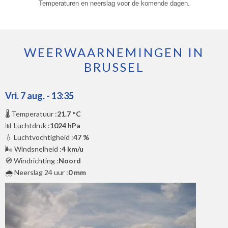
Temperaturen en neerslag voor de komende dagen.
WEERWAARNEMINGEN IN
BRUSSEL
Vri. 7 aug. - 13:35
🌡️ Temperatuur :
21.7 °C
📊 Luchtdruk :
1024 hPa
💧 Luchtvochtigheid :
47 %
🌬️ Windsnelheid :
4 km/u
🧭 Windrichting :
Noord
🌧️ Neerslag 24 uur :
0 mm