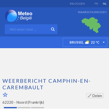
INLOGGEN
FR
NL
WAARSCHUWINGEN
BRUSSEL
22
°C
TO
WEERBERICHT CAMPHIN-EN-
CAREMBAULT
🔗 Delen
62220 -
Noord (Frankrijk)