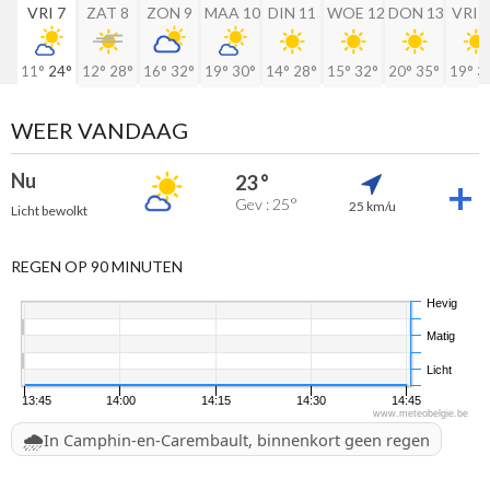
VRI 7
ZAT 8
ZON 9
MAA 10
DIN 11
WOE 12
DON 13
VRI 
11°
24°
12°
28°
16°
32°
19°
30°
14°
28°
15°
32°
20°
35°
19°
3
WEER VANDAAG
Nu
23 °
Gev : 25°
25 km/u
Licht bewolkt
REGEN OP 90 MINUTEN
Hevig
Matig
Licht
13:45
14:00
14:15
14:30
14:45
www.meteobelgie.be
🌧️
In Camphin-en-Carembault, binnenkort geen regen