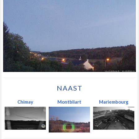
NAAST
Chimay
Montbliart
Mariembourg