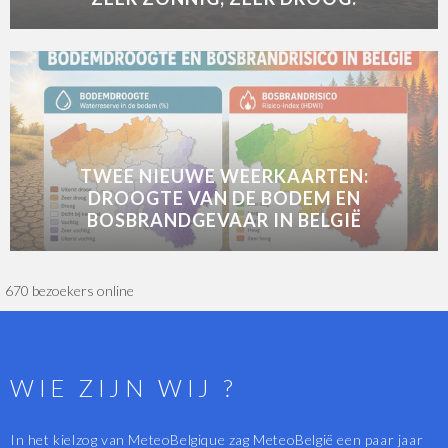
TWEE NIEUWE WEERKAARTEN:
DROOGTE VAN DE BODEM EN
BOSBRANDGEVAAR IN BELGIË
670 bezoekers online
WIE ZIJN WIJ ?
In het kielzog van MeteoBelgique zag MeteoBelgië een paar jaar