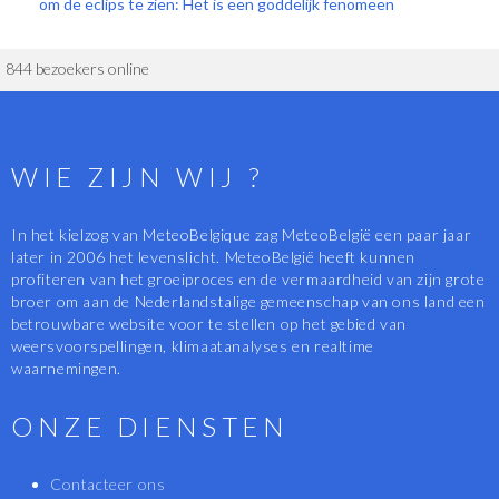
om de eclips te zien: Het is een goddelijk fenomeen
844 bezoekers online
WIE ZIJN WIJ ?
In het kielzog van MeteoBelgique zag MeteoBelgië een paar jaar
later in 2006 het levenslicht. MeteoBelgië heeft kunnen
profiteren van het groeiproces en de vermaardheid van zijn grote
broer om aan de Nederlandstalige gemeenschap van ons land een
betrouwbare website voor te stellen op het gebied van
weersvoorspellingen, klimaatanalyses en realtime
waarnemingen.
ONZE DIENSTEN
Contacteer ons