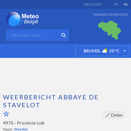
INLOGGEN
FR
NL
WAARSCHUWINGEN
BRUSSEL
20
°C
TO
WEERBERICHT ABBAYE DE
STAVELOT
🔗 Delen
4970 -
Provincie Luik
Naast :
Stavelot