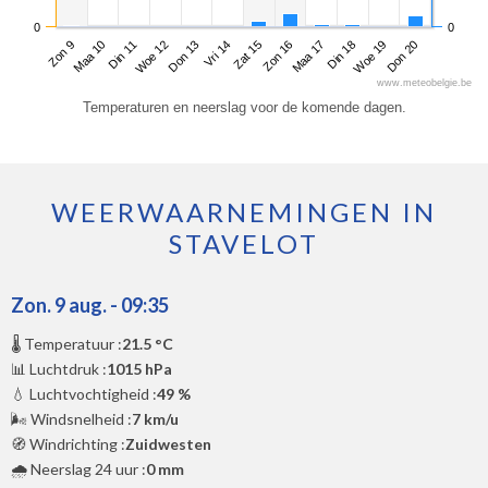
0
0
Zon 9
Woe 12
Zat 15
Din 18
Din 11
Vri 14
Maa 17
Don 20
Maa 10
Don 13
Zon 16
Woe 19
www.meteobelgie.be
Temperaturen en neerslag voor de komende dagen.
WEERWAARNEMINGEN IN
STAVELOT
Zon. 9 aug. - 09:35
🌡️ Temperatuur :
21.5 °C
📊 Luchtdruk :
1015 hPa
💧 Luchtvochtigheid :
49 %
🌬️ Windsnelheid :
7 km/u
🧭 Windrichting :
Zuidwesten
🌧️ Neerslag 24 uur :
0 mm