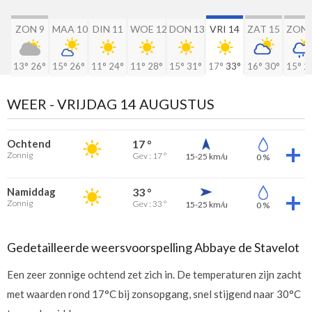
ZON 9
MAA 10
DIN 11
WOE 12
DON 13
VRI 14
ZAT 15
ZON 
13°
26°
15°
26°
11°
24°
11°
28°
15°
31°
17°
33°
16°
30°
15°
2
WEER -
VRIJDAG 14 AUGUSTUS
Ochtend
17 °
Zonnig
Gev : 17 °
15-25 km/u
0 %
Namiddag
33 °
Zonnig
Gev : 33 °
15-25 km/u
0 %
Gedetailleerde weersvoorspelling Abbaye de Stavelot
Een zeer zonnige ochtend zet zich in. De temperaturen zijn zacht
met waarden rond 17°C bij zonsopgang, snel stijgend naar 30°C