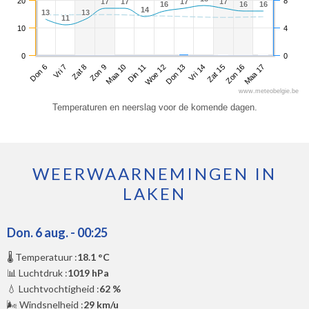
20
8
17
17
17
17
17
17
17
17
16
16
16
16
16
16
14
14
13
13
13
13
11
11
10
4
0
0
Don 6
Zon 9
Woe 12
Zat 15
Zat 8
Din 11
Vri 14
Maa 17
Vri 7
Maa 10
Don 13
Zon 16
www.meteobelgie.be
Temperaturen en neerslag voor de komende dagen.
WEERWAARNEMINGEN IN
LAKEN
Don. 6 aug. - 00:25
🌡️ Temperatuur :
18.1 °C
📊 Luchtdruk :
1019 hPa
💧 Luchtvochtigheid :
62 %
🌬️ Windsnelheid :
29 km/u