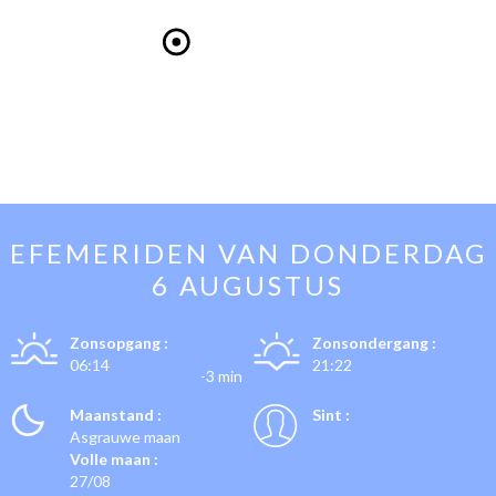
EFEMERIDEN VAN
DONDERDAG
6 AUGUSTUS
Zonsopgang :
Zonsondergang :
06:14
21:22
-3 min
Maanstand :
Sint :
Asgrauwe maan
Volle maan :
27/08