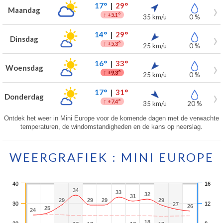
17°
|
29°
Maandag
↑
+5.1°
35 km/u
0 %
14°
|
29°
Dinsdag
↑
+5.3°
25 km/u
0 %
16°
|
33°
Woensdag
↑
+9.3°
25 km/u
0 %
17°
|
31°
Donderdag
↑
+7.4°
35 km/u
20 %
Ontdek het weer in Mini Europe voor de komende dagen met de verwachte
temperaturen, de windomstandigheden en de kans op neerslag.
WEERGRAFIEK : MINI EUROPE
40
16
34
34
33
33
32
32
31
31
29
29
29
29
29
29
29
29
30
12
27
27
26
26
25
25
24
24
18
18