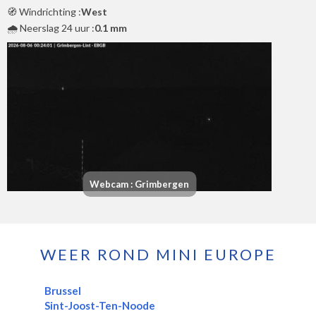
🧭 Windrichting :
West
🌧️ Neerslag 24 uur :
0.1 mm
Webcam : Grimbergen
WEER ROND MINI EUROPE
Brussel
Sint-Joost-Ten-Noode