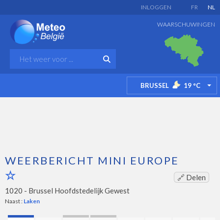
INLOGGEN
FR
NL
WAARSCHUWINGEN
BRUSSEL
19
°C
TO
WEERBERICHT MINI EUROPE
🔗 Delen
1020 -
Brussel Hoofdstedelijk Gewest
Naast :
Laken