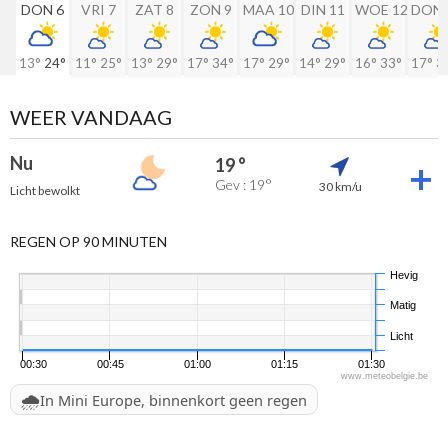
DON 6
VRI 7
ZAT 8
ZON 9
MAA 10
DIN 11
WOE 12
DON 
13°
24°
11°
25°
13°
29°
17°
34°
17°
29°
14°
29°
16°
33°
17°
3
WEER VANDAAG
Nu
19 °
Gev : 19°
30 km/u
Licht bewolkt
REGEN OP 90 MINUTEN
Hevig
Matig
Licht
00:30
00:45
01:00
01:15
01:30
www.meteobelgie.be
🌧️
In Mini Europe, binnenkort geen regen