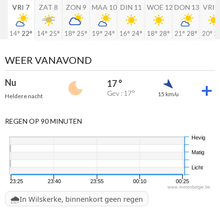
VRI 7
ZAT 8
ZON 9
MAA 10
DIN 11
WOE 12
DON 13
VRI 
14°
22°
14°
25°
18°
25°
19°
24°
16°
24°
18°
28°
21°
28°
20°
2
WEER VANAVOND
Nu
17 °
Gev : 17°
15 km/u
Heldere nacht
REGEN OP 90 MINUTEN
Hevig
Matig
Licht
23:25
23:40
23:55
00:10
00:25
www.meteobelgie.be
🌧️
In Wilskerke, binnenkort geen regen