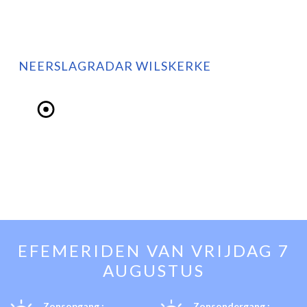
NEERSLAGRADAR WILSKERKE
EFEMERIDEN VAN
VRIJDAG 7
AUGUSTUS
Zonsopgang :
Zonsondergang :