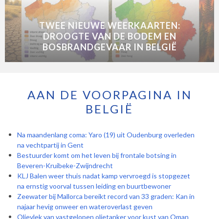
TWEE NIEUWE WEERKAARTEN:
DROOGTE VAN DE BODEM EN
BOSBRANDGEVAAR IN BELGIË
AAN DE VOORPAGINA IN
BELGIË
Na maandenlang coma: Yaro (19) uit Oudenburg overleden
na vechtpartij in Gent
Bestuurder komt om het leven bij frontale botsing in
Beveren-Kruibeke-Zwijndrecht
KLJ Balen weer thuis nadat kamp vervroegd is stopgezet
na ernstig voorval tussen leiding en buurtbewoner
Zeewater bij Mallorca bereikt record van 33 graden: Kan in
najaar hevig onweer en wateroverlast geven
Olievlek van vastgelopen olietanker voor kust van Oman