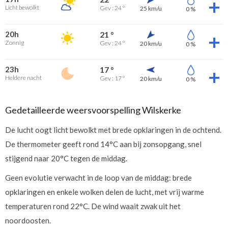
Licht bewolkt
Gev : 24 °
25 km/u
0 %
20h
21 °
Zonnig
Gev : 24 °
20 km/u
0 %
23h
17 °
Heldere nacht
Gev : 17 °
20 km/u
0 %
Gedetailleerde weersvoorspelling Wilskerke
De lucht oogt licht bewolkt met brede opklaringen in de ochtend.
De thermometer geeft rond 14°C aan bij zonsopgang, snel
stijgend naar 20°C tegen de middag.
Geen evolutie verwacht in de loop van de middag: brede
opklaringen en enkele wolken delen de lucht, met vrij warme
temperaturen rond 22°C. De wind waait zwak uit het
noordoosten.