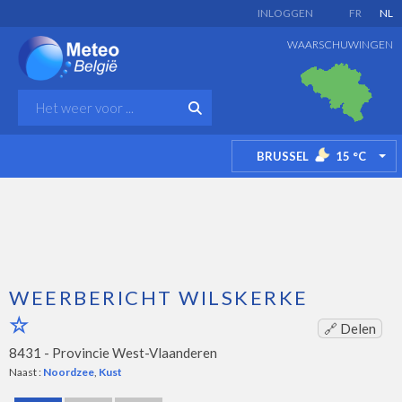
INLOGGEN
FR
NL
WAARSCHUWINGEN
BRUSSEL
15
°C
TO
WEERBERICHT WILSKERKE
🔗 Delen
8431 -
Provincie West-Vlaanderen
Naast :
Noordzee
,
Kust