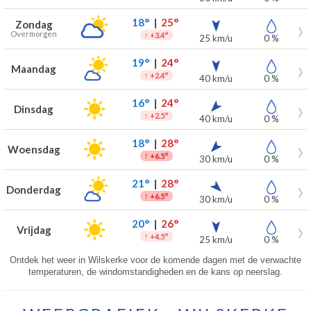
18°
|
25°
Zondag
Overmorgen
↑
+3.4°
25 km/u
0 %
19°
|
24°
Maandag
↑
+2.4°
40 km/u
0 %
16°
|
24°
Dinsdag
↑
+2.5°
40 km/u
0 %
18°
|
28°
Woensdag
↑
+6.5°
30 km/u
0 %
21°
|
28°
Donderdag
↑
+6.5°
30 km/u
0 %
20°
|
26°
Vrijdag
↑
+4.5°
25 km/u
0 %
Ontdek het weer in Wilskerke voor de komende dagen met de verwachte
temperaturen, de windomstandigheden en de kans op neerslag.