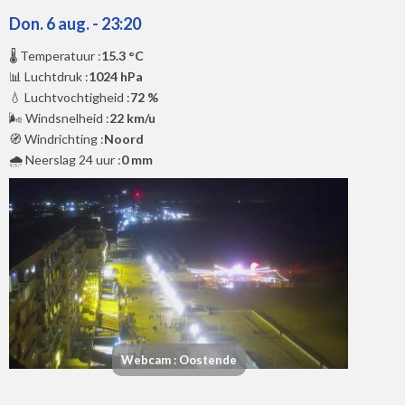
Don. 6 aug. - 23:20
🌡️ Temperatuur :
15.3 °C
📊 Luchtdruk :
1024 hPa
💧 Luchtvochtigheid :
72 %
🌬️ Windsnelheid :
22 km/u
🧭 Windrichting :
Noord
🌧️ Neerslag 24 uur :
0 mm
Webcam : Oostende