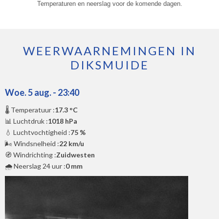
Temperaturen en neerslag voor de komende dagen.
WEERWAARNEMINGEN IN
DIKSMUIDE
Woe. 5 aug. - 23:40
🌡️ Temperatuur :
17.3 °C
📊 Luchtdruk :
1018 hPa
💧 Luchtvochtigheid :
75 %
🌬️ Windsnelheid :
22 km/u
🧭 Windrichting :
Zuidwesten
🌧️ Neerslag 24 uur :
0 mm