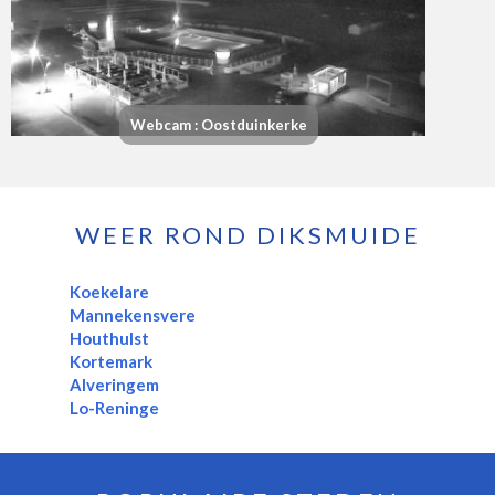
Webcam : Oostduinkerke
WEER ROND DIKSMUIDE
Koekelare
Mannekensvere
Houthulst
Kortemark
Alveringem
Lo-Reninge