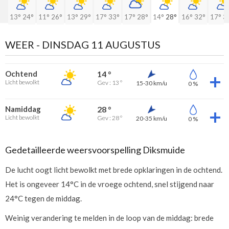
13°
24°
11°
26°
13°
29°
17°
33°
17°
28°
14°
28°
16°
32°
17°
3
WEER -
DINSDAG 11 AUGUSTUS
Ochtend
14 °
Licht bewolkt
Gev : 13 °
15-30 km/u
0 %
Namiddag
28 °
Licht bewolkt
Gev : 28 °
20-35 km/u
0 %
Gedetailleerde weersvoorspelling Diksmuide
De lucht oogt licht bewolkt met brede opklaringen in de ochtend.
Het is ongeveer 14°C in de vroege ochtend, snel stijgend naar
24°C tegen de middag.
Weinig verandering te melden in de loop van de middag: brede