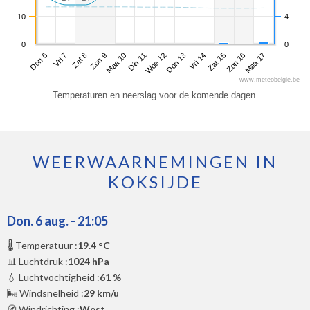
10
4
0
0
Don 6
Zon 9
Woe 12
Zat 15
Zat 8
Din 11
Vri 14
Maa 17
Vri 7
Maa 10
Don 13
Zon 16
www.meteobelgie.be
Temperaturen en neerslag voor de komende dagen.
WEERWAARNEMINGEN IN
KOKSIJDE
Don. 6 aug. - 21:05
🌡️ Temperatuur :
19.4 °C
📊 Luchtdruk :
1024 hPa
💧 Luchtvochtigheid :
61 %
🌬️ Windsnelheid :
29 km/u
🧭 Windrichting :
West