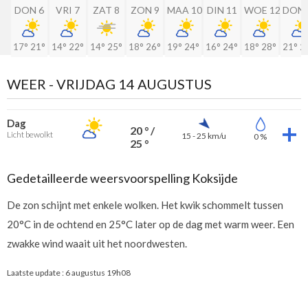
DON 6
VRI 7
ZAT 8
ZON 9
MAA 10
DIN 11
WOE 12
DON 
17°
21°
14°
22°
14°
25°
18°
26°
19°
24°
16°
24°
18°
28°
21°
2
WEER -
VRIJDAG 14 AUGUSTUS
Dag
20 ° /
Licht bewolkt
15 - 25 km/u
0 %
25 °
Gedetailleerde weersvoorspelling Koksijde
De zon schijnt met enkele wolken. Het kwik schommelt tussen
20°C in de ochtend en 25°C later op de dag met warm weer. Een
zwakke wind waait uit het noordwesten.
Laatste update :
6 augustus 19h08