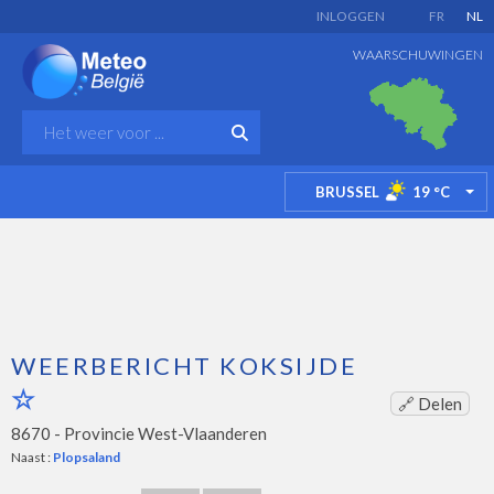
INLOGGEN
FR
NL
WAARSCHUWINGEN
BRUSSEL
19
°C
TO
WEERBERICHT KOKSIJDE
🔗 Delen
8670 -
Provincie West-Vlaanderen
Naast :
Plopsaland