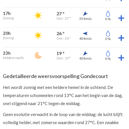
17h
27 °
Zonnig
Gev : 27 °
35 km/u
0 %
20h
26 °
Zonnig
Gev : 26 °
40 km/u
0 %
23h
19 °
Heldere nacht
Gev : 19 °
40 km/u
0 %
Gedetailleerde weersvoorspelling Gondecourt
Het wordt zonnig met een heldere hemel in de ochtend. De
temperaturen schommelen rond 13°C aan het begin van de dag,
snel stijgend naar 21°C tegen de middag.
Geen evolutie verwacht in de loop van de middag: de lucht blijft
volledig helder, met zomerse waarden rond 27°C. Een zwakke