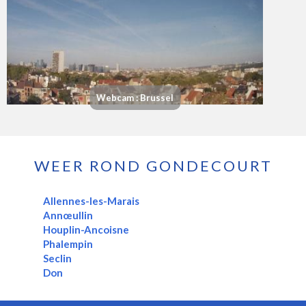
Webcam : Brussel
WEER ROND GONDECOURT
Allennes-les-Marais
Annœullin
Houplin-Ancoisne
Phalempin
Seclin
Don