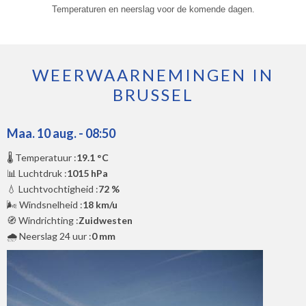
Temperaturen en neerslag voor de komende dagen.
WEERWAARNEMINGEN IN
BRUSSEL
Maa. 10 aug. - 08:50
🌡️ Temperatuur :
19.1 °C
📊 Luchtdruk :
1015 hPa
💧 Luchtvochtigheid :
72 %
🌬️ Windsnelheid :
18 km/u
🧭 Windrichting :
Zuidwesten
🌧️ Neerslag 24 uur :
0 mm