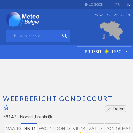
INLOGGEN
FR
NL
WAARSCHUWINGEN
BRUSSEL
19
°C
TO
WEERBERICHT GONDECOURT
🔗 Delen
59147 -
Noord (Frankrijk)
MAA 10
DIN 11
WOE 12
DON 13
VRI 14
ZAT 15
ZON 16
MAA 