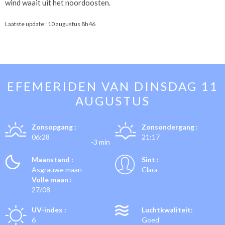
wind waait uit het noordoosten.
Laatste update :
10 augustus 8h46
EFEMERIDEN VAN
DINSDAG 11
AUGUSTUS
Zonsopgang :
Zonsondergang :
06:28
21:17
-3 min
Maanstand :
Sint :
Asgrauwe maan
Clara
Volle maan :
27/08
UV-index :
Luchtkwaliteit:
6
Goed