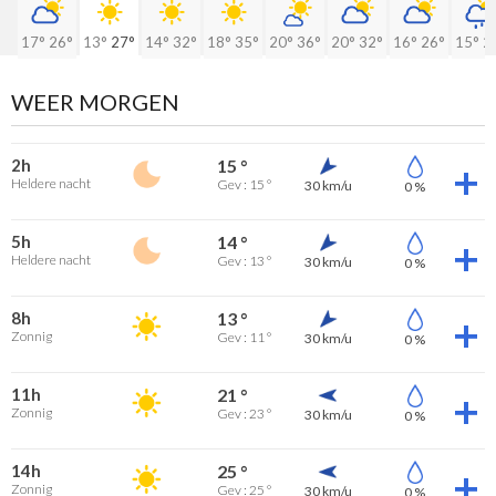
17°
26°
13°
27°
14°
32°
18°
35°
20°
36°
20°
32°
16°
26°
15°
2
WEER MORGEN
2h
15 °
Heldere nacht
Gev : 15 °
30 km/u
0 %
5h
14 °
Heldere nacht
Gev : 13 °
30 km/u
0 %
8h
13 °
Zonnig
Gev : 11 °
30 km/u
0 %
11h
21 °
Zonnig
Gev : 23 °
30 km/u
0 %
14h
25 °
Zonnig
Gev : 25 °
30 km/u
0 %