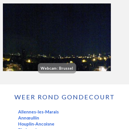
Webcam : Brussel
WEER ROND GONDECOURT
Allennes-les-Marais
Annœullin
Houplin-Ancoisne