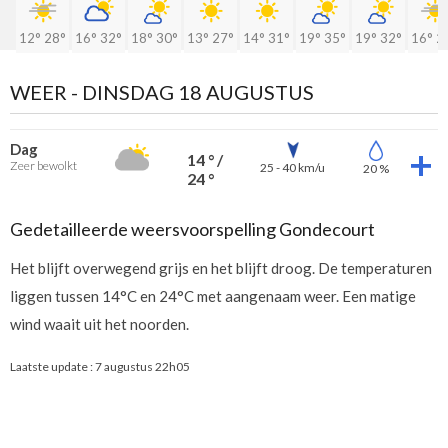
12°
28°
16°
32°
18°
30°
13°
27°
14°
31°
19°
35°
19°
32°
16°
2
WEER -
DINSDAG 18 AUGUSTUS
Dag
14 ° /
Zeer bewolkt
25 - 40 km/u
20 %
24 °
Gedetailleerde weersvoorspelling Gondecourt
Het blijft overwegend grijs en het blijft droog. De temperaturen
liggen tussen 14°C en 24°C met aangenaam weer. Een matige
wind waait uit het noorden.
Laatste update :
7 augustus 22h05