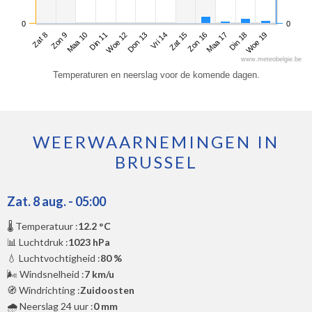
0
0
Zat 8
Din 11
Vri 14
Maa 17
Maa 10
Don 13
Zon 16
Woe 19
Zon 9
Woe 12
Zat 15
Din 18
www.meteobelgie.be
Temperaturen en neerslag voor de komende dagen.
WEERWAARNEMINGEN IN
BRUSSEL
Zat. 8 aug. - 05:00
🌡️ Temperatuur :
12.2 °C
📊 Luchtdruk :
1023 hPa
💧 Luchtvochtigheid :
80 %
🌬️ Windsnelheid :
7 km/u
🧭 Windrichting :
Zuidoosten
🌧️ Neerslag 24 uur :
0 mm