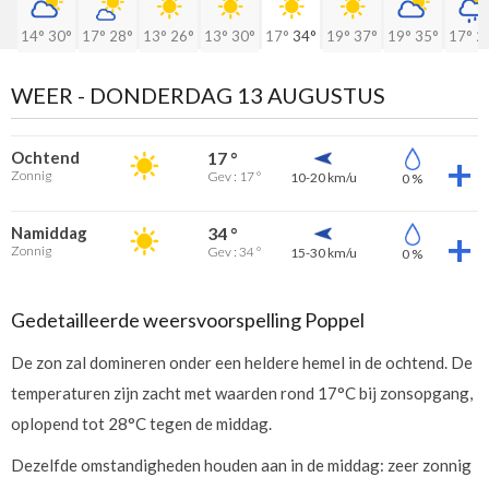
14°
30°
17°
28°
13°
26°
13°
30°
17°
34°
19°
37°
19°
35°
17°
2
WEER -
DONDERDAG 13 AUGUSTUS
Ochtend
17 °
Zonnig
Gev : 17 °
10-20 km/u
0 %
Namiddag
34 °
Zonnig
Gev : 34 °
15-30 km/u
0 %
Gedetailleerde weersvoorspelling Poppel
De zon zal domineren onder een heldere hemel in de ochtend. De
temperaturen zijn zacht met waarden rond 17°C bij zonsopgang,
oplopend tot 28°C tegen de middag.
Dezelfde omstandigheden houden aan in de middag: zeer zonnig