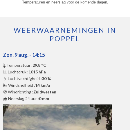
Temperaturen en neerslag voor de komende dagen.
WEERWAARNEMINGEN IN
POPPEL
Zon. 9 aug. - 14:15
🌡️ Temperatuur :
29.8 °C
📊 Luchtdruk :
1015 hPa
💧 Luchtvochtigheid :
30 %
🌬️ Windsnelheid :
14 km/u
🧭 Windrichting :
Zuidwesten
🌧️ Neerslag 24 uur :
0 mm