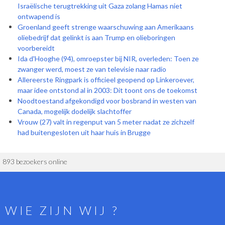
Israëlische terugtrekking uit Gaza zolang Hamas niet
ontwapend is
Groenland geeft strenge waarschuwing aan Amerikaans
oliebedrijf dat gelinkt is aan Trump en olieboringen
voorbereidt
Ida d'Hooghe (94), omroepster bij NIR, overleden: Toen ze
zwanger werd, moest ze van televisie naar radio
Allereerste Ringpark is officieel geopend op Linkeroever,
maar idee ontstond al in 2003: Dit toont ons de toekomst
Noodtoestand afgekondigd voor bosbrand in westen van
Canada, mogelijk dodelijk slachtoffer
Vrouw (27) valt in regenput van 5 meter nadat ze zichzelf
had buitengesloten uit haar huis in Brugge
893 bezoekers online
WIE ZIJN WIJ ?