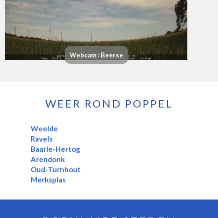
Webcam : Beerse
WEER ROND POPPEL
Weelde
Ravels
Baarle-Hertog
Arendonk
Oud-Turnhout
Merksplas