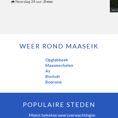
🌧️ Neerslag 24 uur :
0 mm
WEER ROND MAASEIK
Opglabbeek
Maasmechelen
As
Bocholt
Boorsem
POPULAIRE STEDEN
Meest bekeken weersverwachtingen