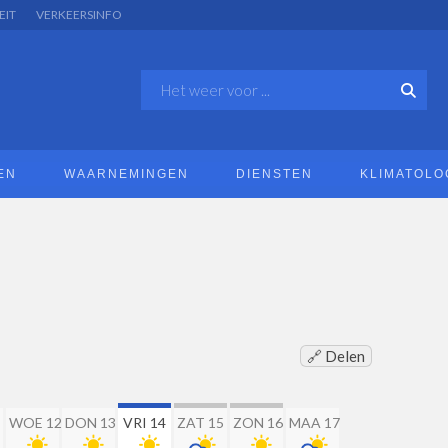
EIT
VERKEERSINFO
EN
WAARNEMINGEN
DIENSTEN
KLIMATOLO
🔗 Delen
WOE 12
DON 13
VRI 14
ZAT 15
ZON 16
MAA 17