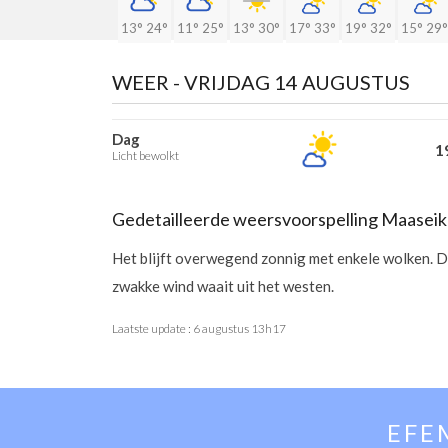
13°
24°
11°
25°
13°
30°
17°
33°
19°
32°
15°
29°
WEER -
VRIJDAG 14 AUGUSTUS
Dag
19
Licht bewolkt
Gedetailleerde weersvoorspelling Maaseik
Het blijft overwegend zonnig met enkele wolken. 
zwakke wind waait uit het westen.
Laatste update :
6 augustus 13h17
EFE