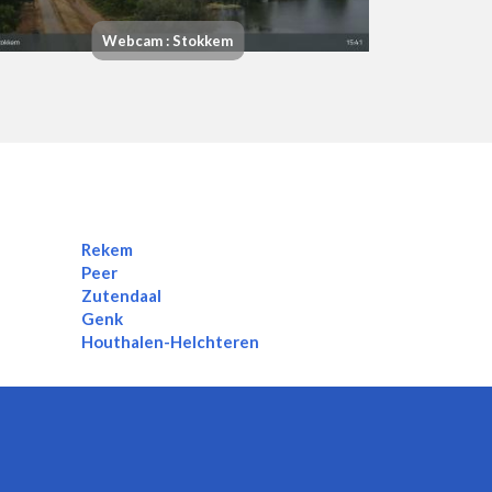
Webcam : Stokkem
Rekem
Peer
Zutendaal
Genk
Houthalen-Helchteren