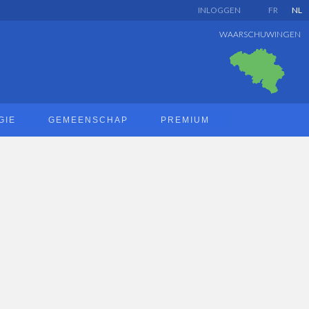
INLOGGEN
FR
NL
WAARSCHUWINGEN
GIE
GEMEENSCHAP
PREMIUM