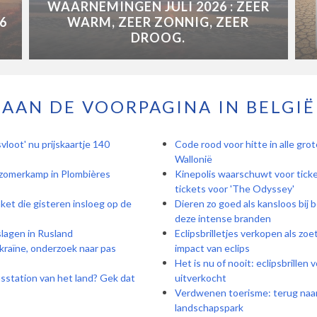
WAARNEMINGEN JULI 2026 : ZEER
6
WARM, ZEER ZONNIG, ZEER
DROOG.
AAN DE VOORPAGINA IN BELGIË
vloot' nu prijskaartje 140
Code rood voor hitte in alle grot
Wallonië
: zomerkamp in Plombières
Kinepolis waarschuwt voor ticke
tickets voor 'The Odyssey'
et die gisteren insloeg op de
Dieren zo goed als kansloos bij 
deze intense branden
slagen in Rusland
Eclipsbrilletjes verkopen als zo
kraïne, onderzoek naar pas
impact van eclips
Het is nu of nooit: eclipsbrillen
sstation van het land? Gek dat
uitverkocht
Verdwenen toerisme: terug naar 
landschapspark