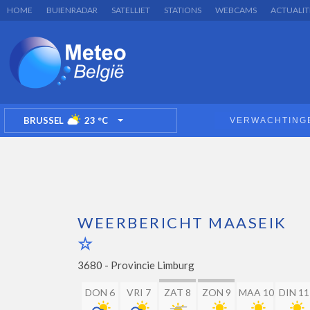
HOME
BUIENRADAR
SATELLIET
STATIONS
WEBCAMS
ACTUALIT
BRUSSEL
23
°C
VERWACHTING
TOGGLE DROPDOWN
WEERBERICHT MAASEIK
3680 -
Provincie Limburg
DON 6
VRI 7
ZAT 8
ZON 9
MAA 10
DIN 11