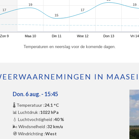
19
19
19
19
17
17
17
17
15
15
Zon 9
Maa 10
Din 11
Woe 12
Don 13
Vri 14
Temperaturen en neerslag voor de komende dagen.
EERWAARNEMINGEN IN MAASE
Don. 6 aug. - 15:45
🌡️ Temperatuur :
24.1 °C
📊 Luchtdruk :
1022 hPa
💧 Luchtvochtigheid :
40 %
🌬️ Windsnelheid :
32 km/u
🧭 Windrichting :
West