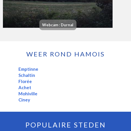
Webcam : Durnal
WEER ROND HAMOIS
Emptinne
Schaltin
Florée
Achet
Mohiville
Ciney
POPULAIRE STEDEN