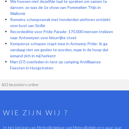
We hoeven niet dezelfde taal te spreken om samen te
dansen: zo was de 1e show van Pommelien Thijs in
Wallonië
Romeins scheepswrak met honderden amforen ontdekt
voor kust van Sicilië
Recordeditie voor Pride Parade: 170.000 mensen trekken
naar Antwerpen voor kleurrijke stoet
Kempense schepen stapt mee in Antwerp Pride: Ik ga
vandaag niet om gezien te worden, maar in de hoop dat
iemand zich in mij herkent
Man (37) overleden in tent op camping Antilliaanse
Feesten in Hoogstraten
603 bezoekers online
WIE ZIJN WIJ ?
In het kielzog van MeteoBelgique zag MeteoBelgië een paar jaar