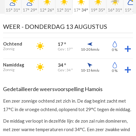
15°
31°
17°
29°
12°
26°
12°
31°
17°
34°
19°
35°
16°
31°
15°
2
WEER -
DONDERDAG 13 AUGUSTUS
Ochtend
17 °
Zonnig
Gev : 17 °
10-20 km/u
0 %
Namiddag
34 °
Zonnig
Gev : 34 °
10-15 km/u
0 %
Gedetailleerde weersvoorspelling Hamois
Een zeer zonnige ochtend zet zich in. De dag begint zacht met
17°C in de vroege ochtend, oplopend tot 29°C tegen de middag.
De middag verloopt in dezelfde lijn: de zon zal ruim domineren,
met zeer warme temperaturen rond 34°C. Een zeer zwakke wind