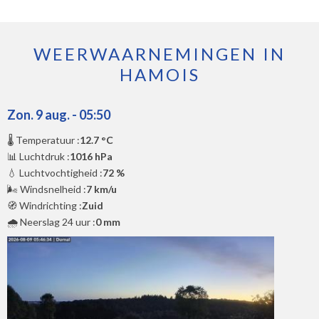
WEERWAARNEMINGEN IN
HAMOIS
Zon. 9 aug. - 05:50
🌡️ Temperatuur :
12.7 °C
📊 Luchtdruk :
1016 hPa
💧 Luchtvochtigheid :
72 %
🌬️ Windsnelheid :
7 km/u
🧭 Windrichting :
Zuid
🌧️ Neerslag 24 uur :
0 mm