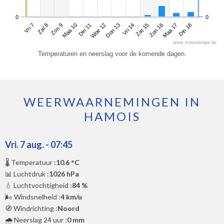
0
0
Vri 7
Maa 10
Don 13
Zon 16
Zon 9
Woe 12
Zat 15
Din 18
Zat 8
Din 11
Vri 14
Maa 17
www.meteobelgie.be
Temperaturen en neerslag voor de komende dagen.
WEERWAARNEMINGEN IN
HAMOIS
Vri. 7 aug. - 07:45
🌡️ Temperatuur :
10.6 °C
📊 Luchtdruk :
1026 hPa
💧 Luchtvochtigheid :
84 %
🌬️ Windsnelheid :
4 km/u
🧭 Windrichting :
Noord
🌧️ Neerslag 24 uur :
0 mm