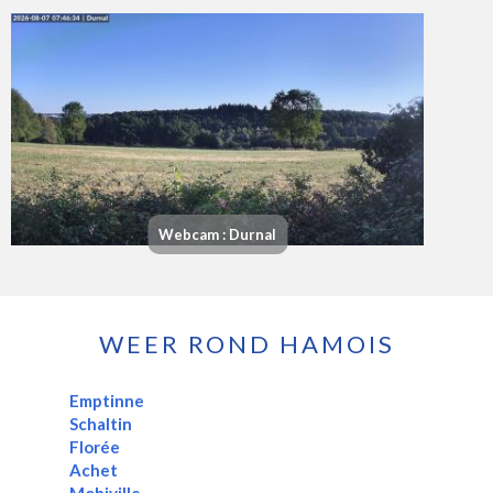
Webcam : Durnal
WEER ROND HAMOIS
Emptinne
Schaltin
Florée
Achet