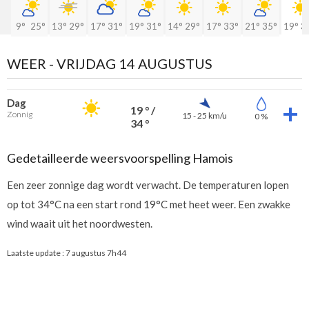
9°
25°
13°
29°
17°
31°
19°
31°
14°
29°
17°
33°
21°
35°
19°
3
WEER -
VRIJDAG 14 AUGUSTUS
Dag
19 ° /
Zonnig
15 - 25 km/u
0 %
34 °
Gedetailleerde weersvoorspelling Hamois
Een zeer zonnige dag wordt verwacht. De temperaturen lopen
op tot 34°C na een start rond 19°C met heet weer. Een zwakke
wind waait uit het noordwesten.
Laatste update :
7 augustus 7h44