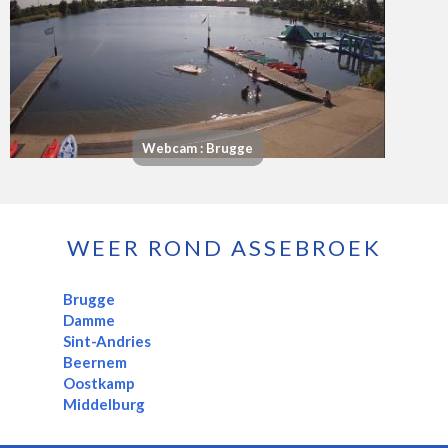
Webcam : Brugge
WEER ROND ASSEBROEK
Brugge
Damme
Sint-Andries
Beernem
Oostkamp
Middelburg