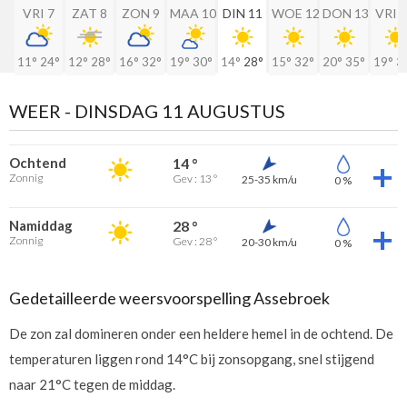
VRI 7
ZAT 8
ZON 9
MAA 10
DIN 11
WOE 12
DON 13
VRI 
11°
24°
12°
28°
16°
32°
19°
30°
14°
28°
15°
32°
20°
35°
19°
3
WEER -
DINSDAG 11 AUGUSTUS
Ochtend
14 °
Zonnig
Gev : 13 °
25-35 km/u
0 %
Namiddag
28 °
Zonnig
Gev : 28 °
20-30 km/u
0 %
Gedetailleerde weersvoorspelling Assebroek
De zon zal domineren onder een heldere hemel in de ochtend. De
temperaturen liggen rond 14°C bij zonsopgang, snel stijgend
naar 21°C tegen de middag.