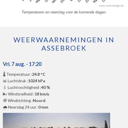
www.meteobelgie.be
Temperaturen en neerslag voor de komende dagen.
WEERWAARNEMINGEN IN
ASSEBROEK
Vri. 7 aug. - 17:20
🌡️ Temperatuur :
24.8 °C
📊 Luchtdruk :
1024 hPa
💧 Luchtvochtigheid :
40 %
🌬️ Windsnelheid :
18 km/u
🧭 Windrichting :
Noord
🌧️ Neerslag 24 uur :
0 mm