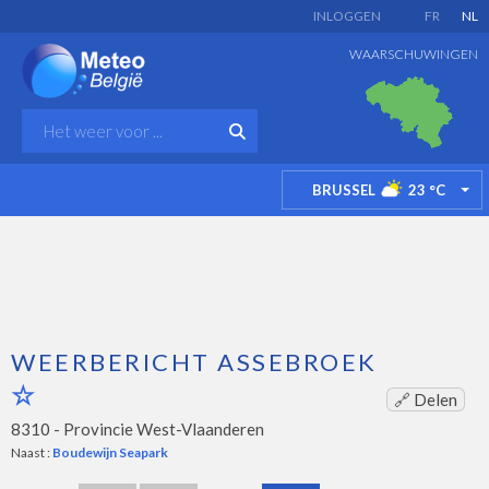
INLOGGEN
FR
NL
WAARSCHUWINGEN
BRUSSEL
23
°C
TO
WEERBERICHT ASSEBROEK
🔗 Delen
8310 -
Provincie West-Vlaanderen
Naast :
Boudewijn Seapark