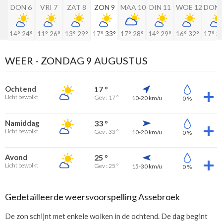
DON 6
VRI 7
ZAT 8
ZON 9
MAA 10
DIN 11
WOE 12
DON 
14°
24°
11°
26°
13°
29°
17°
33°
17°
28°
14°
29°
16°
32°
17°
3
WEER -
ZONDAG 9 AUGUSTUS
Ochtend
17 °
Licht bewolkt
Gev : 17 °
10-20 km/u
0 %
Namiddag
33 °
Licht bewolkt
Gev : 33 °
10-20 km/u
0 %
Avond
25 °
Licht bewolkt
Gev : 25 °
15-30 km/u
0 %
Gedetailleerde weersvoorspelling Assebroek
De zon schijnt met enkele wolken in de ochtend. De dag begint