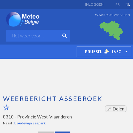
INLOGGEN
FR
NL
WAARSCHUWINGEN
BRUSSEL
16
°C
TO
WEERBERICHT ASSEBROEK
🔗 Delen
8310 -
Provincie West-Vlaanderen
Naast :
Boudewijn Seapark