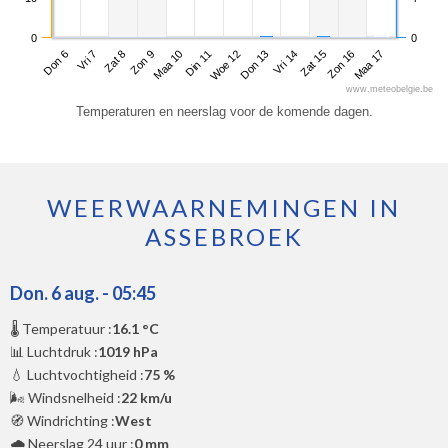
0
0
Don 6
Zon 9
Woe 12
Zat 15
Zat 8
Din 11
Vri 14
Maa 17
Vri 7
Maa 10
Don 13
Zon 16
www.meteobelgie.be
Temperaturen en neerslag voor de komende dagen.
WEERWAARNEMINGEN IN
ASSEBROEK
Don. 6 aug. - 05:45
🌡️ Temperatuur :
16.1 °C
📊 Luchtdruk :
1019 hPa
💧 Luchtvochtigheid :
75 %
🌬️ Windsnelheid :
22 km/u
🧭 Windrichting :
West
🌧️ Neerslag 24 uur :
0 mm