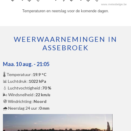
www.meteobelgie.be
Temperaturen en neerslag voor de komende dagen.
WEERWAARNEMINGEN IN
ASSEBROEK
Maa. 10 aug. - 21:05
🌡️ Temperatuur :
19.9 °C
📊 Luchtdruk :
1022 hPa
💧 Luchtvochtigheid :
70 %
🌬️ Windsnelheid :
22 km/u
🧭 Windrichting :
Noord
🌧️ Neerslag 24 uur :
0 mm