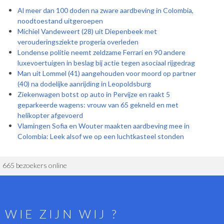
Al meer dan 100 doden na zware aardbeving in Colombia,
noodtoestand uitgeroepen
Michiel Vandeweert (28) uit Diepenbeek met
verouderingsziekte progeria overleden
Londense politie neemt zeldzame Ferrari en 90 andere
luxevoertuigen in beslag bij actie tegen asociaal rijgedrag
Man uit Lommel (41) aangehouden voor moord op partner
(40) na dodelijke aanrijding in Leopoldsburg
Ziekenwagen botst op auto in Pervijze en raakt 5
geparkeerde wagens: vrouw van 65 gekneld en met
helikopter afgevoerd
Vlamingen Sofia en Wouter maakten aardbeving mee in
Colombia: Leek alsof we op een luchtkasteel stonden
665 bezoekers online
WIE ZIJN WIJ ?