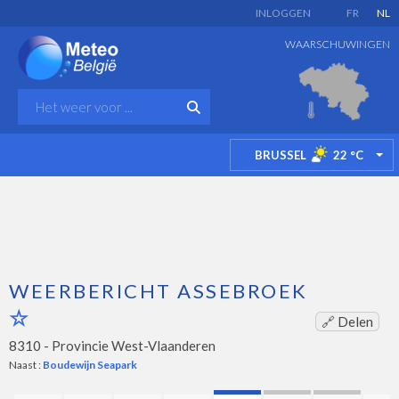
INLOGGEN
FR
NL
WAARSCHUWINGEN
BRUSSEL
22
°C
TO
WEERBERICHT ASSEBROEK
🔗 Delen
8310 -
Provincie West-Vlaanderen
Naast :
Boudewijn Seapark