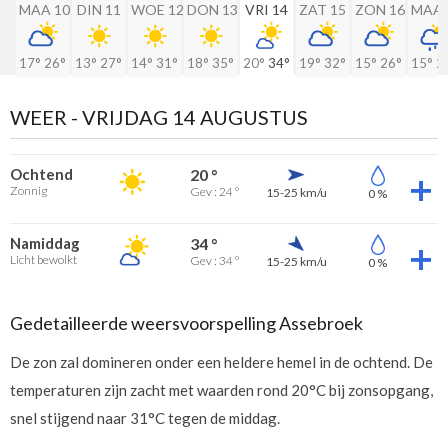
MAA 10
DIN 11
WOE 12
DON 13
VRI 14
ZAT 15
ZON 16
MAA 
17°
26°
13°
27°
14°
31°
18°
35°
20°
34°
19°
32°
15°
26°
15°
2
WEER -
VRIJDAG 14 AUGUSTUS
Ochtend
20 °
Zonnig
Gev : 24 °
15-25 km/u
0 %
Namiddag
34 °
Licht bewolkt
Gev : 34 °
15-25 km/u
0 %
Gedetailleerde weersvoorspelling Assebroek
De zon zal domineren onder een heldere hemel in de ochtend. De
temperaturen zijn zacht met waarden rond 20°C bij zonsopgang,
snel stijgend naar 31°C tegen de middag.