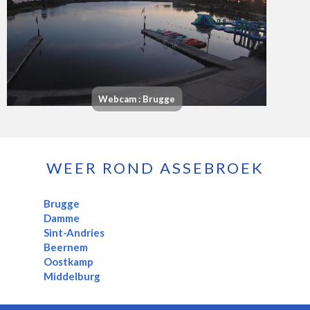
Webcam : Brugge
WEER ROND ASSEBROEK
Brugge
Damme
Sint-Andries
Beernem
Oostkamp
Middelburg